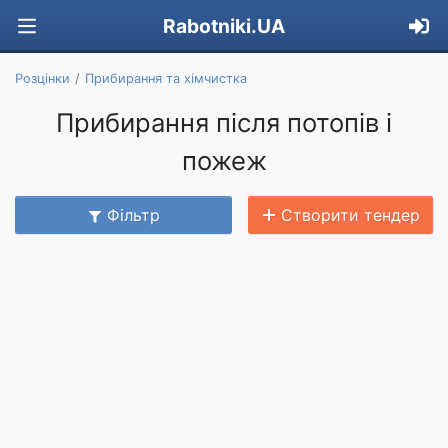
Rabotniki.UA
Розцінки
Прибирання та хімчистка
Прибирання після потопів і
пожеж
Фільтр
Створити тендер