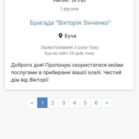
Рейтинг: 34 з 80
1 відгуків
Бригада "Вікторія Зінченко"
Буча
Зареєстрований 3 роки тому
Був на сайті 29 днів тому
Доброго дня! Пропоную скористатися моїми
послугами в прибиранні вашої оселі. Чистий
дім від Вікторії
Previous
Next
«
1
2
3
4
5
6
»