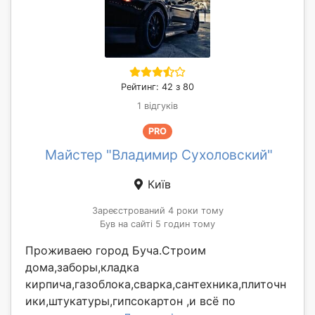
Рейтинг: 42 з 80
1 відгуків
PRO
Майстер "Владимир Сухоловский"
Київ
Зареєстрований 4 роки тому
Був на сайті 5 годин тому
Проживаею город Буча.Строим
дома,заборы,кладка
кирпича,газоблока,сварка,сантехника,плиточн
ики,штукатуры,гипсокартон ,и всё по