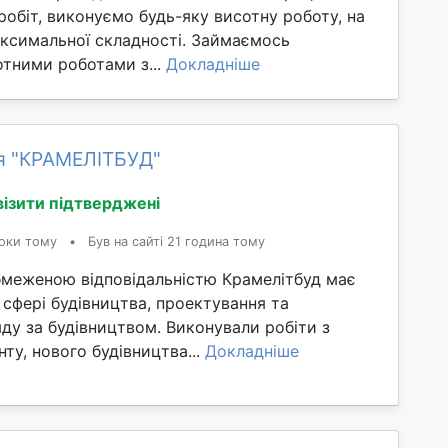
робіт, виконуємо будь-яку висотну роботу, на
аксимальної складності. Займаємось
отними роботами з...
Докладніше
я "КРАМЕЛІТБУД"
візити підтверджені
оки тому
•
Був на сайті 21 година тому
бмеженою відповідальністю Крамелітбуд має
 сфері будівництва, проектування та
яду за будівництвом. Виконували робіти з
ту, нового будівництва...
Докладніше