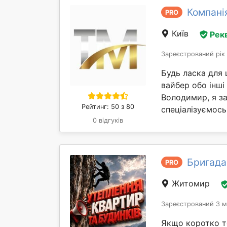
Компані
PRO
Київ
Рек
Зареєстрований рік
Будь ласка для 
вайбер обо інші
Володимир, я з
Рейтинг: 50 з 80
спеціалізуємось
0 відгуків
Бригада 
PRO
Житомир
Зареєстрований 3 м
Якщо коротко т