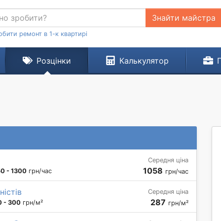
Знайти майстра
обити ремонт в 1-к квартирі
Розцінки
Калькулятор
Середня ціна
1058
0 - 1300
грн/час
грн/час
ністів
Середня ціна
287
 - 300
грн/м²
грн/м²