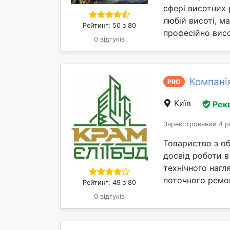
сфері висотних 
любій висоті, м
Рейтинг: 50 з 80
професійно вис
0 відгуків
Компані
PRO
Київ
Рек
Зареєстрований 4 р
Товариство з о
досвід роботи в
технічного нагл
поточного ремон
Рейтинг: 49 з 80
0 відгуків