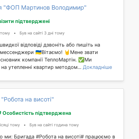
я "ФОП Мартинов Володимир"
візити підтверджені
 тому
•
Був на сайті 3 дні тому
швидкої відповіді дзвоніть або пишіть на
 мессенджери 🇺🇦Вітаємо! 🤘Мене звати
асновник компанії ТеплоМартін. ✅Ми
 на утепленні квартир методом...
Докладніше
"Робота на висоті"
Особистість підтверджена
ісяці тому
•
Був на сайті година тому
о ми: Бригада #Робота на висоті# працюємо в