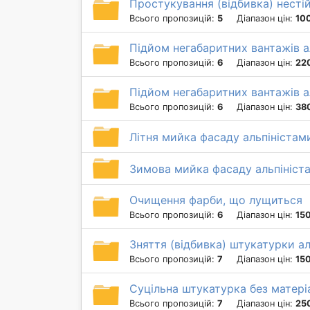
Простукування (відбивка) нестій
Всього пропозицій:
5
Діапазон цін:
100
Підйом негабаритних вантажів ал
Всього пропозицій:
6
Діапазон цін:
22
Підйом негабаритних вантажів ал
Всього пропозицій:
6
Діапазон цін:
38
Літня мийка фасаду альпіністам
Зимова мийка фасаду альпініст
Очищення фарби, що лущиться
Всього пропозицій:
6
Діапазон цін:
150
Зняття (відбивка) штукатурки а
Всього пропозицій:
7
Діапазон цін:
150
Суцільна штукатурка без матері
Всього пропозицій:
7
Діапазон цін:
250