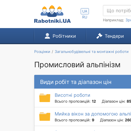
UA
RU
Наприклад:
Зр
Робітники
Тендери
Розцінки
Загальнобудівельні та монтажні роботи
Промисловий альпінізм
Види робіт та діапазон цін
Висотні роботи
Всього пропозицій:
12
Діапазон цін:
85
Мийка вікон за допомогою альпі
Всього пропозицій:
9
Діапазон цін:
260