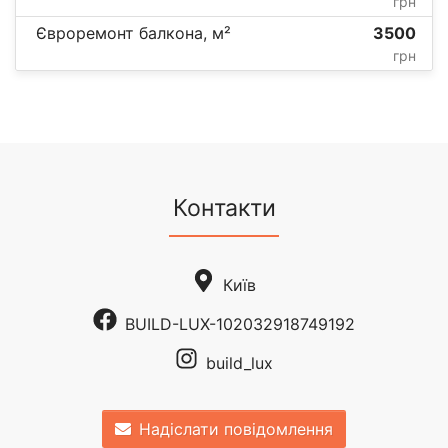
грн
Євроремонт балкона, м²
3500
грн
Контакти
Київ
BUILD-LUX-102032918749192
build_lux
Надіслати повідомлення