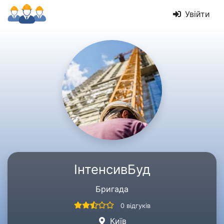
Увійти
ІнтенсивБуд
Бригада
0 відгуків
Київ