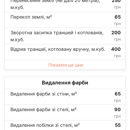
Перенесення землі (не далі 20 метрів),
250
м.куб.
грн
Перекоп землі, м²
65
грн
Зворотна засипка траншей і котлованів,
200
м.куб.
грн
Відрив траншеї, котловану вручну, м.куб.
400
грн
Показати ще ціни
Видалення фарби
Видалення фарби зі стіни, м²
65
грн
Видалення фарби зі стелі, м²
90
грн
Видалення побілки зі стелі, м²
55