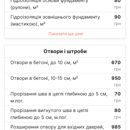
Гідроізоляція основи фундаменту
80
(рулони), м²
грн
Гідроізоляція зовнішнього фундаменту
90
(мастикою), м²
грн
Показати ще ціни
Отвори і штроби
Отвори в бетоні, до 10 см, м²
670
грн
Отвори в бетоні, 10-15 см, м²
950
грн
Прорізання шва в цеглі глибиною до 5 см,
70
м.пог.
грн
Прорізання вигнутого шва в цеглі
80
глибиною до 5 см, м.пог.
грн
Розширення отвору для вхідних дверей,
985