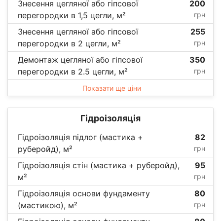
Знесення цегляної або гіпсової
200
перегородки в 1,5 цегли, м²
грн
Знесення цегляної або гіпсової
255
перегородки в 2 цегли, м²
грн
Демонтаж цегляної або гіпсової
350
перегородки в 2.5 цегли, м²
грн
Показати ще ціни
Гідроізоляція
Гідроізоляція підлог (мастика +
82
руберойд), м²
грн
Гідроізоляція стін (мастика + руберойд),
95
м²
грн
Гідроізоляція основи фундаменту
80
(мастикою), м²
грн