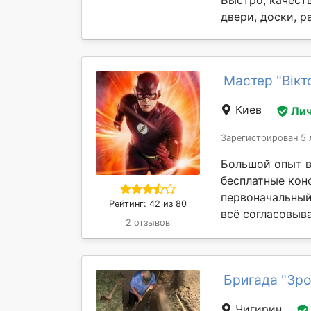
Быстро, качеств
двери, доски, р
Мастер "Вікт
Киев
Лич
Зарегистрирован 5 
Большой опыт в
бесплатные кон
первоначальный
Рейтинг: 42 из 80
всё согласовыва
2 отзывов
Бригада "Зро
Чигирин