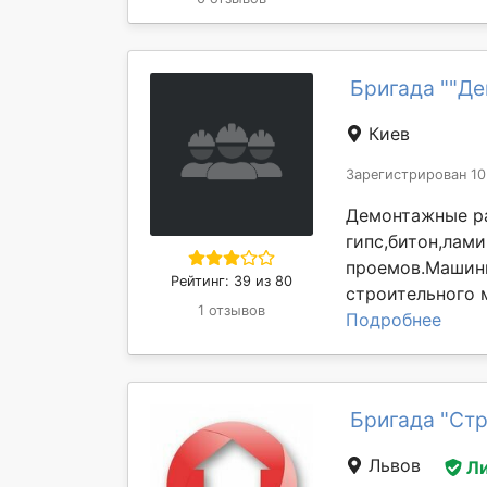
Бригада ""Д
Киев
Зарегистрирован 10
Демонтажные р
гипс,битон,лам
проемов.Машинн
Рейтинг: 39 из 80
строительного м
1 отзывов
Подробнее
Бригада "Стр
Львов
Л