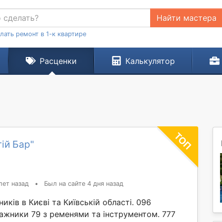
Найти мастера
лать ремонт в 1-к квартире
Расценки
Калькулятор
ій Бар"
лет назад
•
Был на сайте 4 дня назад
иків в Києві та Київській області. 096
ажники 79 з ременями та інструментом. 777