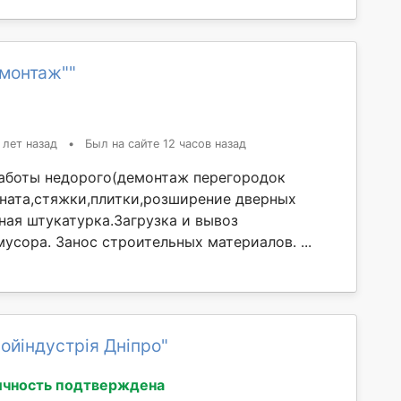
емонтаж""
 лет назад
•
Был на сайте 12 часов назад
аботы недорого(демонтаж перегородок
ината,стяжки,плитки,розширение дверных
ая штукатурка.Загрузка и вывоз
усора. Занос строительных материалов. ...
ойіндустрія Дніпро"
ичность подтверждена