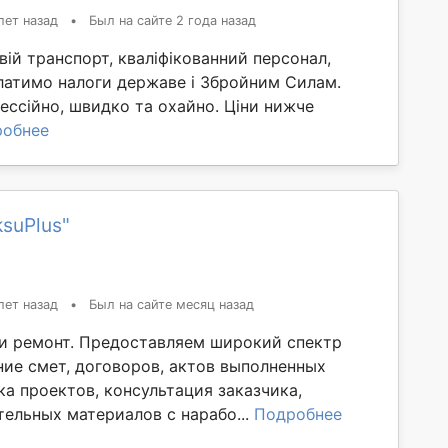
лет назад
•
Был на сайте 2 года назад
вій транспорт, кваліфікованний персонал,
платимо налоги державе і Збройним Силам.
ссійно, швидко та охайно. Ціни нижче
робнее
suPlus"
лет назад
•
Был на сайте месяц назад
и ремонт. Предоставляем широкий спектр
ние смет, договоров, актов выполненных
ка проектов, консультация заказчика,
тельных материалов с нарабо...
Подробнее