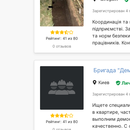
Зарегистрирован 4 
Координація та
підприємстві. З
та норм безпеки
Рейтинг: 41 из 80
працівників. Кон
0 отзывов
Бригада "Де
Киев
Лич
Зарегистрирован 4 
Ищете специали
в квартире, ча
выполним демон
Рейтинг: 41 из 80
качественно. С 
0 отзывов