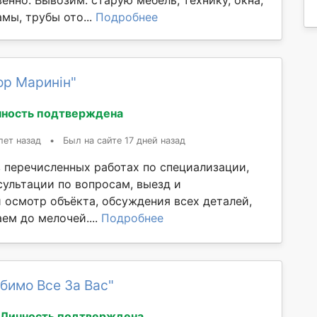
енно. Вывозим: старую мебель, технику, окна,
амы, трубы ото...
Подробнее
ор Маринін"
ность подтверждена
лет назад
•
Был на сайте 17 дней назад
 перечисленных работах по специализации,
сультации по вопросам, выезд и
 осмотр объёкта, обсуждения всех деталей,
ем до мелочей....
Подробнее
бимо Все За Вас"
Личность подтверждена