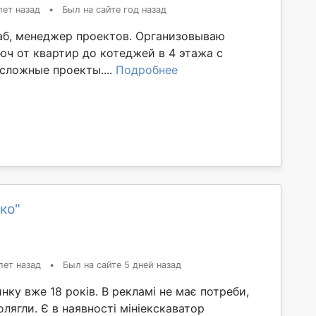
лет назад
•
Был на сайте год назад
аб, менеджер проектов. Организовываю
юч от квартир до котеджей в 4 этажа с
сложные проекты....
Подробнее
ко"
лет назад
•
Был на сайте 5 дней назад
ку вже 18 років. В рекламі не має потреби,
олягли. Є в наявності мініекскаватор