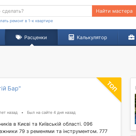
Найти мастера
лать ремонт в 1-к квартире
Расценки
Калькулятор
ій Бар"
лет назад
•
Был на сайте 4 дня назад
иків в Києві та Київській області. 096
ажники 79 з ременями та інструментом. 777