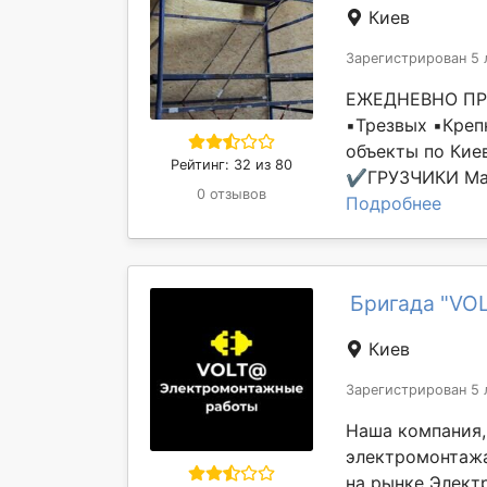
Киев
Зарегистрирован 5 
ЕЖЕДНЕВНО ПР
▪️Трезвых ▪️Кре
объекты по Кие
Рейтинг: 32 из 80
✔️ГРУЗЧИКИ Мас
0 отзывов
Подробнее
Бригада "VO
Киев
Зарегистрирован 5 
Наша компания,
электромонтажа
на рынке Электр