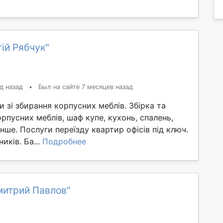
ій Рябчук"
д назад
•
Был на сайте 7 месяцев назад
 зі збирання корпусних меблів. Збірка та
рпусних меблів, шаф купе, кухонь, спалень,
інше. Послуги переїзду квартир офісів під ключ.
иків. Ба...
Подробнее
митрий Павлов"