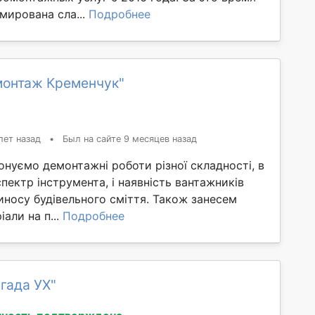
мирована сла...
Подробнее
монтаж Кременчук"
лет назад
•
Был на сайте 9 месяцев назад
нуємо демонтажні роботи різної складності, в
спектр інструмента, і наявність вантажників
иносу будівельного сміття. Також занесем
іали на п...
Подробнее
гада УХ"