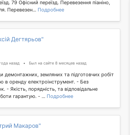
їзд. 79 Офісний переїзд. Перевезення піаніно,
ля. Перевезен...
Подробнее
сій Дегтярьов"
года назад
•
Был на сайте 8 месяцев назад
и демонтажних, земляних та підготовчих робіт
ю в оренду електроінструмент. - Без
. - Якість, порядність, та відповідальне
боти гарантую. - ...
Подробнее
трий Макаров"