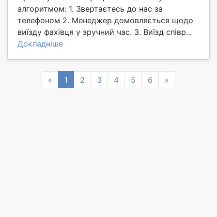
алгоритмом: 1. Звертаєтесь до нас за
телефоном 2. Менеджер домовляється щодо
виїзду фахівця у зручний час. 3. Виїзд співр...
Докладніше
Previous
Next
«
1
2
3
4
5
6
»