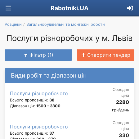
Rabotniki.UA
Розцінки
Загальнобудівельні та монтажні роботи
Послуги різноробочих у м. Львів
Фільтр (1)
Створити тендер
Види робіт та діапазон цін
Середня
Послуги різноробочого
ціна
Всього пропозицій:
38
2280
Діапазон цін:
1500 - 3300
грн/день
Середня
Послуги різноробочого
ціна
Всього пропозицій:
37
330