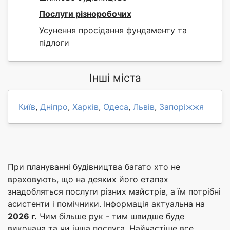
Послуги різноробочих
Усунення просідання фундаменту та
підлоги
Інші міста
Київ
,
Дніпро
,
Харків
,
Одеса
,
Львів
,
Запоріжжя
При плануванні будівництва багато хто не
враховують, що на деяких його етапах
знадобляться послуги різних майстрів, а їм потрібні
асистенти і помічники. Інформація актуальна на
2026 г.
Чим більше рук - тим швидше буде
виконана та чи інша послуга. Найчастіше все