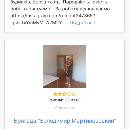
будинків, офісів та ін... Порядність і якість
робіт гарантуємо... За роботу відповідаємо...
https://instagram.com/remont247365?
igshid=YmMyMTA2M2Y=...
Подробнее
Рейтинг: 33 из 80
0 отзывов
Бригада "Володимир Мартиневський"