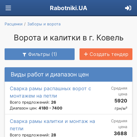
Rabotniki.UA
Расценки
Заборы и ворота
Ворота и калитки в г. Ковель
Фильтры (1)
Создать тендер
Виды работ и диапазон цен
Сварка рамы распашных ворот с
Средняя
цена
монтажем на петли
5920
Всего предложений:
26
Диапазон цен:
4180 - 7400
грн/м²
Сварка рамы калитки и монтаж на
Средняя
цена
петли
3688
Всего предложений:
28