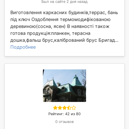
Был на сайте 2 дня назад
Виготовлення каркасних будинків,террас, бань
під ключ Оздоблення термомодифікованою
деревиною(сосна, ясен) В наявності також
готова продукція:планкен, терасна
дошка,фальш брус,калібрований брус Бригад...
Подробнее
Рейтинг: 42 из 80
0 отзывов