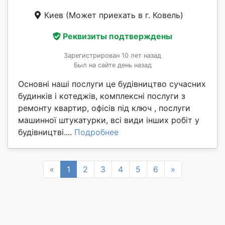
Киев
(Может приехать в г. Ковель)
Реквизиты подтверждены
Зарегистрирован 10 лет назад
Был на сайте день назад
Основні наші послуги це будівництво сучасних
будинків і котеджів, комплексні послуги з
ремонту квартир, офісів під ключ , послуги
машинної штукатурки, всі види інших робіт у
будівництві....
Подробнее
Previous
Next
«
1
2
3
4
5
6
»