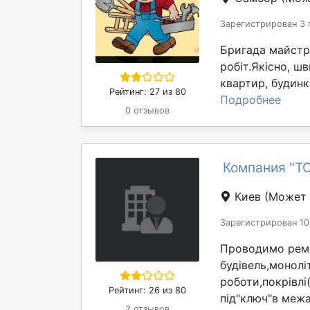
Зарегистрирован 3 
Бригада майстр
робіт.Якісно, ш
квартир, будинків
Рейтинг: 27 из 80
Подробнее
0 отзывов
Компания "Т
Киев
(Может 
Зарегистрирован 10
Проводимо ремо
будівель,моноліт
роботи,покрівлі
Рейтинг: 26 из 80
під"ключ"в межа
2 отзывов