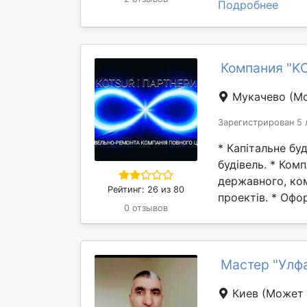
Подробнее
Компания "K
Мукачево
(Мо
Зарегистрирован 5 
* Капітальне бу
будівель. * Ком
державного, ком
Рейтинг: 26 из 80
проектів. * Офо
0 отзывов
Мастер "Улф
Киев
(Может 