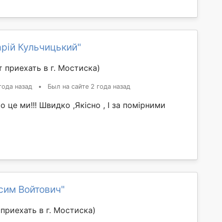
рій Кульчицький"
 приехать в г. Мостиска)
года назад
•
Был на сайте 2 года назад
це ми!!! Швидко ,Якісно , І за помірними
сим Войтович"
приехать в г. Мостиска)