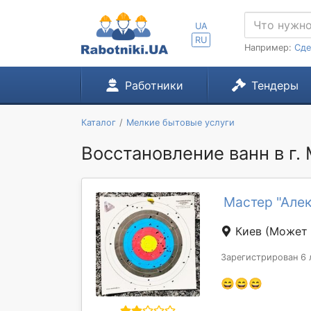
UA
RU
Например:
Сде
Работники
Тендеры
Каталог
Мелкие бытовые услуги
Восстановление ванн в г.
Мастер "Але
Киев
(Может 
Зарегистрирован 6 
😄😄😄