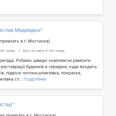
ніслав Медведюк"
приехать в г. Мостиска)
лет назад
•
Был на сайте 6 лет назад
бригада. Робимо швидкі комплексні ремонти
 реставрації будинків в середині, куди входить:
в, підвісні потоки,шпаклівка, покраска,
клівка ст...
Подробнее
йстер"
ет приехать в г. Мостиска)