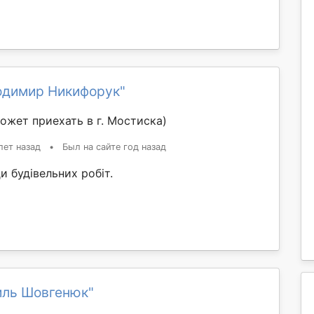
одимир Никифорук"
ожет приехать в г. Мостиска)
лет назад
•
Был на сайте год назад
и будівельних робіт.
иль Шовгенюк"