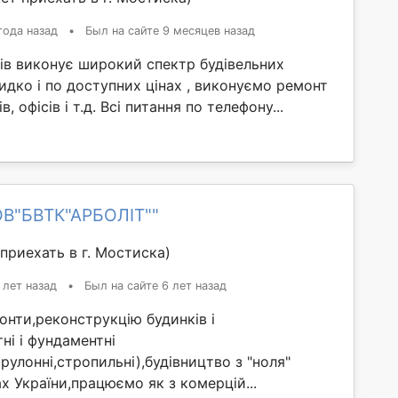
года назад
•
Был на сайте 9 месяцев назад
ів виконує широкий спектр будівельних
видко і по доступних цінах , виконуємо ремонт
, офісів і т.д. Всі питання по телефону...
ОВ"БВТК"АРБОЛІТ""
приехать в г. Мостиска)
 лет назад
•
Был на сайте 6 лет назад
нти,реконструкцію будинків і
ні і фундаментні
(рулонні,стропильні),будівництво з "ноля"
х України,працюємо як з комерцій...