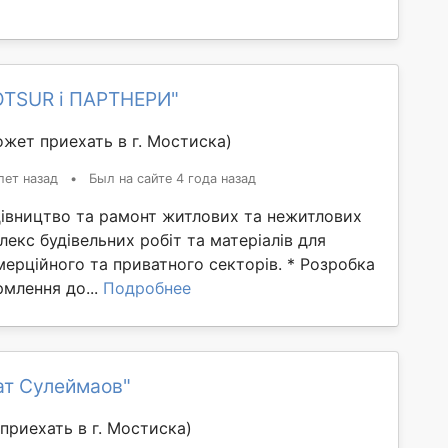
OTSUR і ПАРТНЕРИ"
жет приехать в г. Мостиска)
лет назад
•
Был на сайте 4 года назад
дівництво та рамонт житлових та нежитлових
плекс будівельних робіт та матеріалів для
ерційного та приватного секторів. * Розробка
рмлення до...
Подробнее
ат Сулеймаов"
приехать в г. Мостиска)