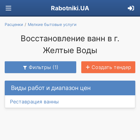
Rabotniki.UA
Расценки
Мелкие бытовые услуги
Восстановление ванн в г.
Желтые Воды
Фильтры (1)
Создать тендер
Виды работ и диапазон цен
Реставрация ванны