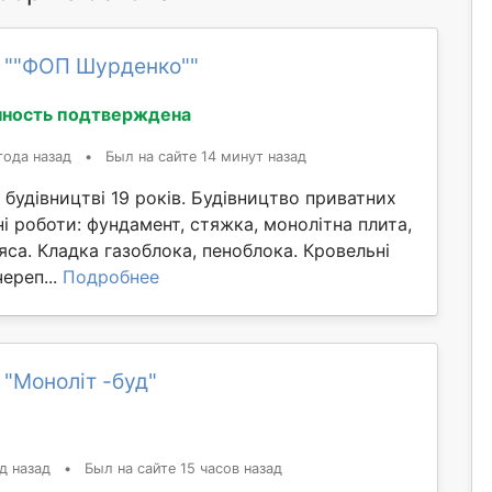
 ""ФОП Шурденко""
ность подтверждена
года назад
•
Был на сайте 14 минут назад
 будівництві 19 років. Будівництво приватних
ні роботи: фундамент, стяжка, монолітна плита,
са. Кладка газоблока, пеноблока. Кровельні
ереп...
Подробнее
 "Моноліт -буд"
д назад
•
Был на сайте 15 часов назад