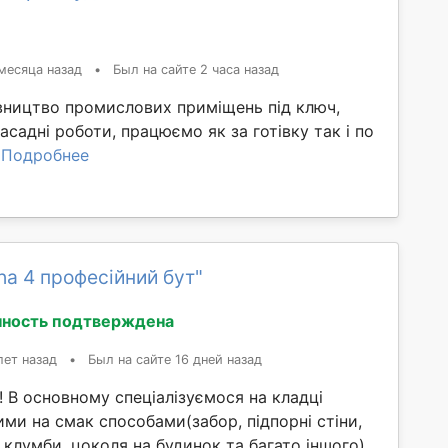
месяца назад
•
Был на сайте 2 часа назад
вництво промислових приміщень під ключ,
фасадні роботи, працюємо як за готівку так і по
.
Подробнее
ha 4 професійний бут"
ность подтверждена
лет назад
•
Был на сайте 16 дней назад
! В основному спеціалізуємося на кладці
ими на смак способами(забор, підпорні стіни,
 клумби, цоколя на будинок та багато іншого)