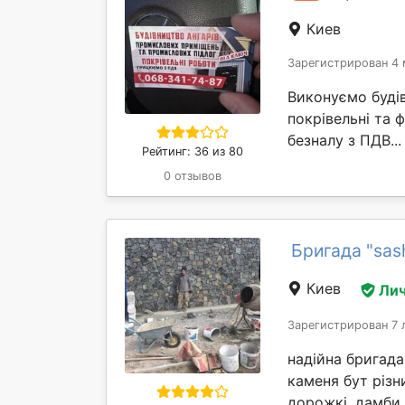
Киев
Зарегистрирован 4 
Виконуємо буді
покрівельні та 
безналу з ПДВ..
Рейтинг: 36 из 80
0 отзывов
Бригада "sas
Киев
Лич
Зарегистрирован 7 
надійна бригада
каменя бут різн
дорожкі, дамби,