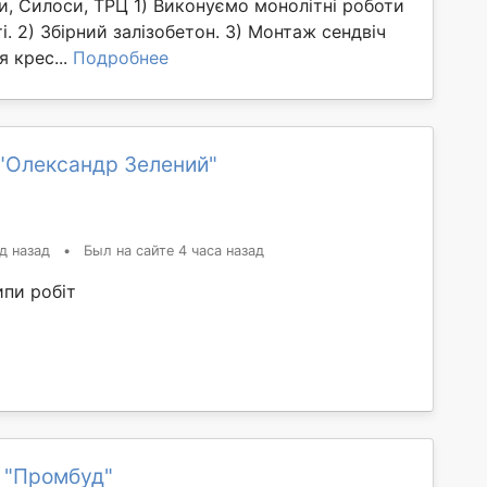
и, Силоси, ТРЦ 1) Виконуємо монолітні роботи
і. 2) Збірний залізобетон. 3) Монтаж сендвіч
я крес...
Подробнее
"Олександр Зелений"
д назад
•
Был на сайте 4 часа назад
ипи робіт
 "Промбуд"