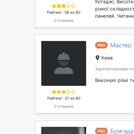
Котеджі, Висотк
різної складност
Рейтинг: 38 из 80
панелей. Читанн
0 отзывов
Мастер 
PRO
Киев
Зарегистрирован го
Виконую різні т
Рейтинг: 37 из 80
0 отзывов
Бригада
PRO