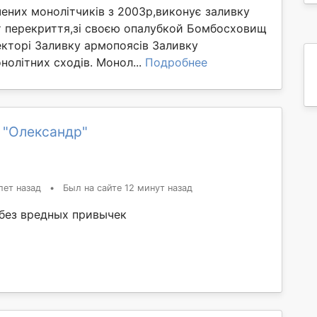
ених монолітчиків з 2003р,виконує заливку
т перекриття,зі своєю опалубкой Бомбосховищ
екторі Заливку армопоясів Заливку
нолітних сходів. Монол...
Подробнее
 "Олександр"
лет назад
•
Был на сайте 12 минут назад
без вредных привычек