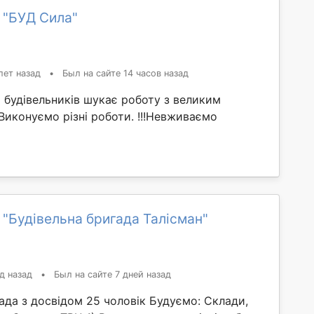
 "БУД Сила"
лет назад
•
Был на сайте 14 часов назад
 будівельників шукає роботу з великим
иконуємо різні роботи. !!!Невживаємо
 "Будівельна бригада Талісман"
д назад
•
Был на сайте 7 дней назад
ада з досвідом 25 чоловік Будуємо: Склади,