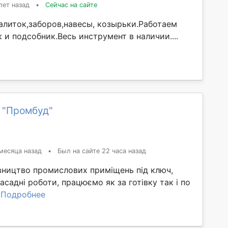
лет назад
•
Сейчас на сайте
калиток,заборов,навесы, козырьки.Работаем
и подсобник.Весь инструмент в наличии....
 "Промбуд"
месяца назад
•
Был на сайте 22 часа назад
вництво промислових приміщень під ключ,
фасадні роботи, працюємо як за готівку так і по
.
Подробнее