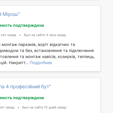
й Мірош"
ность подтверждена
 лет назад
•
Был на сайте 4 часа назад
 монтаж парканів, воріт відкатних та
приводом та без, встановлення та підключення
товлення та монтаж навісів, козирків, теплиць,
ій. Накритт...
Подробнее
ha 4 професійний бут"
ность подтверждена
лет назад
•
Был на сайте 15 дней назад