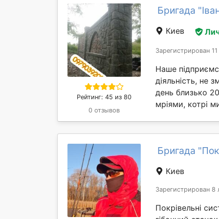
Бригада "Іва
Киев
Лич
Зарегистрирован 11
​​​Наше підприє
діяльність, не 
день близько 20
Рейтинг: 45 из 80
мріями, котрі ми
0 отзывов
Бригада "Пок
Киев
Зарегистрирован 8 
Покрівельні си