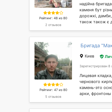
надійна бригада
каменя бут різн
дорожкі, дамби,
Рейтинг: 48 из 80
також також є д
2 отзывов
Бригада "Ма
Киев
Лич
Зарегистрирован 8 
Лицевая кладка,
чернового кирп
камень-это осн
Рейтинг: 47 из 80
арки, фронтоны 
5 отзывов