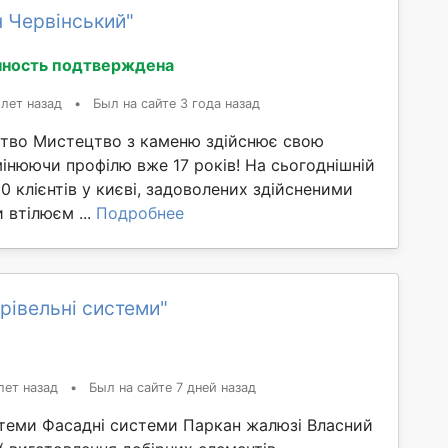
н Червінський"
ность подтверждена
 лет назад
•
Был на сайте 3 года назад
мство Мистецтво з каменю здійснює свою
змінюючи профілю вже 17 років! На сьогоднішній
0 клієнтів у києві, задоволених здійсненими
 втілюєм ...
Подробнее
рівельні системи"
лет назад
•
Был на сайте 7 дней назад
стеми Фасадні системи Паркан жалюзі Власний