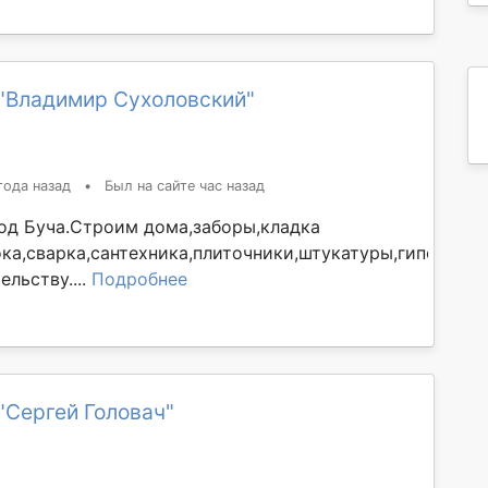
"Владимир Сухоловский"
года назад
•
Был на сайте час назад
д Буча.Строим дома,заборы,кладка
ока,сварка,сантехника,плиточники,штукатуры,гипсокарт
ельству....
Подробнее
"Сергей Головач"