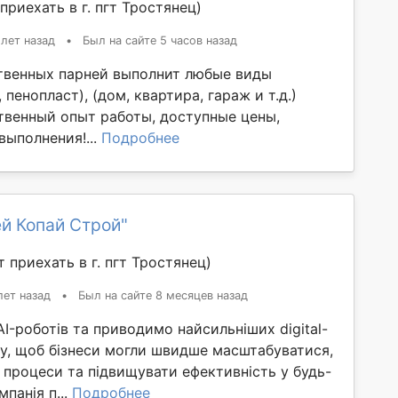
приехать в г. пгт Тростянец)
 лет назад
•
Был на сайте 5 часов назад
твенных парней выполнит любые виды
 пенопласт), (дом, квартира, гараж и т.д.)
твенный опыт работы, доступные цены,
выполнения!...
Подробнее
й Копай Строй"
 приехать в г. пгт Тростянец)
лет назад
•
Был на сайте 8 месяцев назад
-роботів та приводимо найсильніших digital-
іту, щоб бізнеси могли швидше масштабуватися,
 процеси та підвищувати ефективність у будь-
панія п...
Подробнее