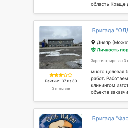
область Краще д
Бригада "ОЛ
Днепр
(Может
Личность по
Зарегистрирован 3 
много целевая 
работ. Работаем
Рейтинг: 37 из 80
клинингом изго
0 отзывов
объекте заказчик
Бригада "Фа