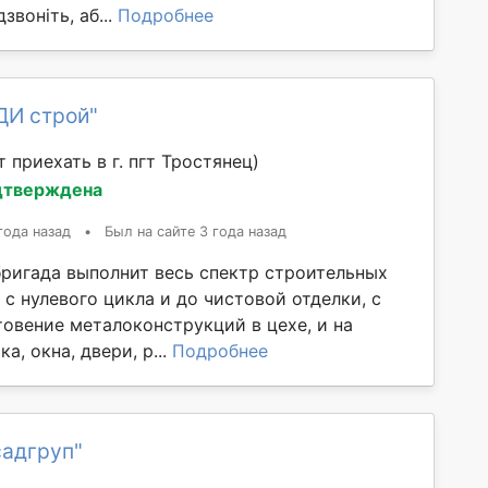
звоніть, аб...
Подробнее
ДИ строй"
 приехать в г. пгт Тростянец)
дтверждена
года назад
•
Был на сайте 3 года назад
бригада выполнит весь спектр строительных
 с нулевого цикла и до чистовой отделки, с
товение металоконструкций в цехе, и на
а, окна, двери, р...
Подробнее
садгруп"