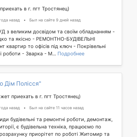
приехать в г. пгт Тростянец)
года назад
•
Был на сайте 9 дней назад
 з великим досвідом та своїм обладнанням -
ко та якісно - РЕМОНТНО-БУДІВЕЛЬНІ
т квартир то офісів під ключ - Покрівельні
і роботи - Зварка - М...
Подробнее
о Дім Полісся"
жет приехать в г. пгт Тростянец)
года назад
•
Был на сайте 11 часов назад
иди будівельні та ремонтні роботи, демонтаж,
иторії, є будівельна техніка, працюємо по
 розрахунку приорітет по роботі Житомир та