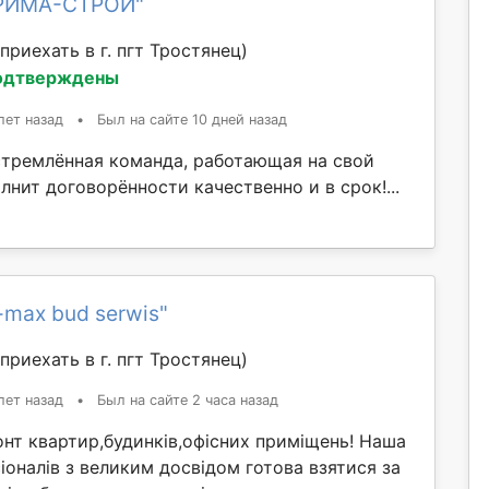
ПРИМА-СТРОЙ"
приехать в г. пгт Тростянец)
одтверждены
лет назад
•
Был на сайте 10 дней назад
тремлённая команда, работающая на свой
лнит договорённости качественно и в срок!...
-max bud serwis"
приехать в г. пгт Тростянец)
лет назад
•
Был на сайте 2 часа назад
нт квартир,будинків,офісних приміщень! Наша
оналів з великим досвідом готова взятися за