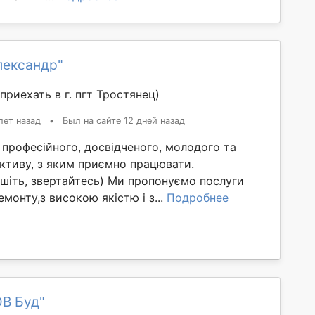
лександр"
приехать в г. пгт Тростянец)
лет назад
•
Был на сайте 12 дней назад
 професійного, досвідченого, молодого та
ктиву, з яким приємно працювати.
ишіть, звертайтесь) Ми пропонуємо послуги
монту,з високою якістю і з...
Подробнее
ОВ Буд"