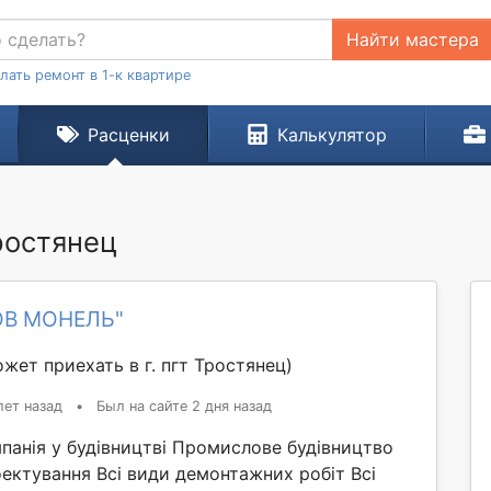
Найти мастера
лать ремонт в 1-к квартире
Расценки
Калькулятор
Тростянец
ОВ МОНЕЛЬ"
жет приехать в г. пгт Тростянец)
лет назад
•
Был на сайте 2 дня назад
панія у будівництві Промислове будівництво
ектування Всі види демонтажних робіт Всі