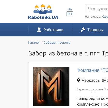
UA
RU
Например:
Сде
Работники
Тендеры
Каталог
Заборы и ворота
Забор из бетона в г. пгт 
Компания "Т
Черкассы
(Мо
Зарегистрирован 7 
Генпідрядна ком
комплексно Про