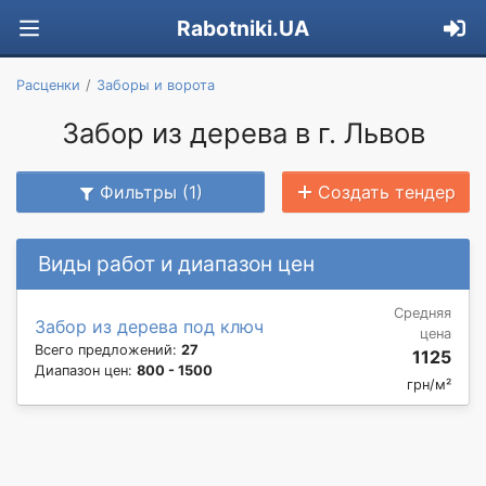
Rabotniki.UA
Расценки
Заборы и ворота
Забор из дерева в г. Львов
Фильтры (1)
Создать тендер
Виды работ и диапазон цен
Средняя
Забор из дерева под ключ
цена
Всего предложений:
27
1125
Диапазон цен:
800 - 1500
грн/м²