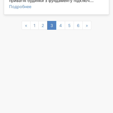
приватні будинки з фундаменту підключ....
Подробнее
Previous
Next
«
1
2
3
4
5
6
»