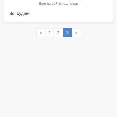
Был на сайте год назад
Всі будіве
Previous
Next
«
1
2
3
»