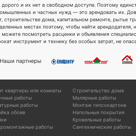
ь дорого и их нет в свободном доступе. Поэтому един
омышленных и частных нужд — это арендовать их. Дов
, строительстве дома, капитальном ремонте, рытье тр
еделенных местах поэтому, чтобы найти арендодателя,
можете посмотреть расценки и объявления специалисто
окат инструмент и технику без особых затрат, не опас
Наши партнеры
т квартиры или комнаты
Строительство дома
очные работы
Малярные работы
атурные работы
Монтаж гипсокартона
ейка обоев
Напольные покрытия
лки
Кровельные работы
тромонтажные работы
Сантехнические работы