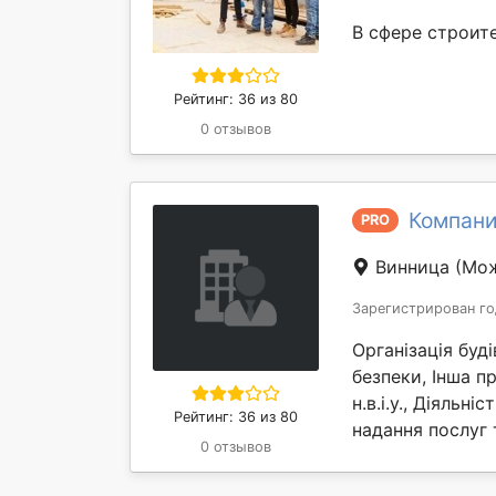
В сфере строите
Рейтинг: 36 из 80
0 отзывов
Компани
PRO
Винница
(Мож
Зарегистрирован го
Організація буд
безпеки, Інша пр
н.в.і.у., Діяльні
Рейтинг: 36 из 80
надання послуг 
0 отзывов