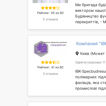
Ми бригада буд
вектором нашої 
Рейтинг: 45 из 80
Будівництво фун
0 отзывов
перекриттів, - М
Компания "IB
Киев
(Может 
Зарегистрирован 11
Рейтинг: 41 из 80
IBK-Specbudresu
4 отзывов
полімерних підл
фахівців, яка с
промислові підло