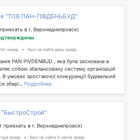
я "ТОВ ПАН-ПІВДЕНЬБУД"
приехать в г. Верхнеднепровск)
одтверждены
лет назад
•
Был на сайте день назад
анія PAN PIVDENBUD , яка була заснована в
вляє собою збалансовану систему організацій
. В умовах зростаючої конкуренції будівельній
я збері...
Подробнее
 "БыстроСтрой"
 приехать в г. Верхнеднепровск)
года назад
•
Был на сайте 6 часов назад