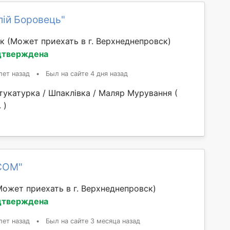
лій Боровець"
ск
(Может приехать в г. Верхнеднепровск)
дтверждена
лет назад
•
Был на сайте 4 дня назад
тукатурка / Шпаклівка / Маляр Мурування (
​​​
COM"
Может приехать в г. Верхнеднепровск)
дтверждена
лет назад
•
Был на сайте 3 месяца назад