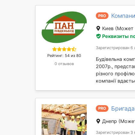
Компани
PRO
Киев
(Может 
Реквизиты п
Зарегистрирован 6 
Рейтинг: 54 из 80
Будівельна комп
0 отзывов
2007р., предста
різного профілю
компанії вдаєтьс
Бригада
PRO
Днепр
(Может
Зарегистрирован 3 