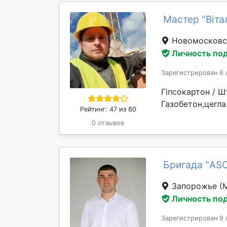
Мастер "Віта
Новомосков
Личность по
Зарегистрирован 6 
Гіпсокартон / Ш
Газобетон,цегла. )​​​​
Рейтинг: 47 из 80
0 отзывов
Бригада "AS
Запорожье
(
Личность по
Зарегистрирован 9 