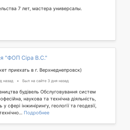
льства 7 лет, мастера универсалы.
я "ФОП Сіра В.С."
ет приехать в г. Верхнеднепровск)
д назад
•
Был на сайте 3 дня назад
івництва будівель Обслуговування систем
офесійна, наукова та технічна діяльність,
сть у сфері інжинірингу, геології та геодезії,
технічно...
Подробнее