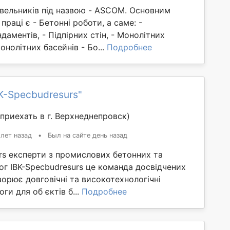
івельників під назвою - ASCOM. Основним
праці є - Бетонні роботи, а саме: -
даментів, - Підпірних стін, - Монолітних
онолітних басейнів - Бо...
Подробнее
K-Specbudresurs"
приехать в г. Верхнеднепровск)
 лет назад
•
Был на сайте день назад
rs експерти з промислових бетонних та
ог IBK-Specbudresurs це команда досвідчених
творює довговічні та високотехнологічні
ги для об єктів б...
Подробнее