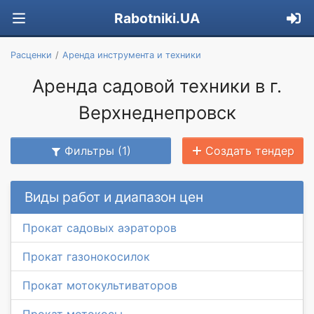
Rabotniki.UA
Расценки
Аренда инструмента и техники
Аренда садовой техники в г.
Верхнеднепровск
Фильтры (1)
Создать тендер
Виды работ и диапазон цен
Прокат садовых аэраторов
Прокат газонокосилок
Прокат мотокультиваторов
Прокат мотокосы