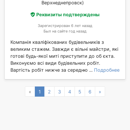
Верхнеднепровск)
Реквизиты подтверждены
Зарегистрирован 6 лет назад
Был на сайте год назад
Компанія кваліфікованих будівельників з
великим стажем. Завжди є вільні майстри, які
готові будь-якої миті приступити до об єкта.
Виконуємо всі види будівельних робіт.
Вартість робіт нижче за середню ...
Подробнее
Previous
Next
«
1
2
3
4
5
6
»