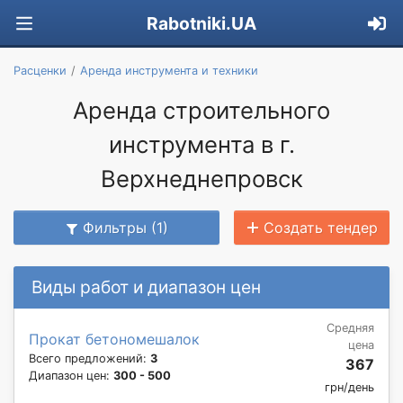
Rabotniki.UA
Расценки
Аренда инструмента и техники
Аренда строительного
инструмента в г.
Верхнеднепровск
Фильтры (1)
Создать тендер
Виды работ и диапазон цен
Средняя
Прокат бетономешалок
цена
Всего предложений:
3
367
Диапазон цен:
300 - 500
грн/день