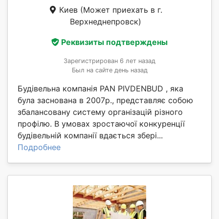
Киев
(Может приехать в г.
Верхнеднепровск)
Реквизиты подтверждены
Зарегистрирован 6 лет назад
Был на сайте день назад
Будівельна компанія PAN PIVDENBUD , яка
була заснована в 2007р., представляє собою
збалансовану систему організацій різного
профілю. В умовах зростаючої конкуренції
будівельній компанії вдається збері...
Подробнее