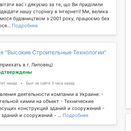
 вітати вас і дякуємо за те, що Ви приділили
ідвідати нашу сторінку в Інтернеті! Ми, велика
ємося будівництвом з 2001 року, працюємо без
осе...
Подробнее
я "Высокие Строительные Технологии"
приехать в г. Липовец)
одтверждены
лет назад
•
Был на сайте 3 часа назад
вления деятельности компании в Украине: -
тельной химии на объект - Технические
есущих конструкций зданий и сооружений -
зданий и сооружений - ...
Подробнее