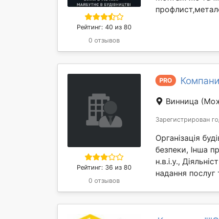
профлист,метало
Рейтинг: 40 из 80
0 отзывов
Компани
PRO
Винница
(Мож
Зарегистрирован го
Організація буд
безпеки, Інша пр
н.в.і.у., Діяльні
Рейтинг: 36 из 80
надання послуг 
0 отзывов