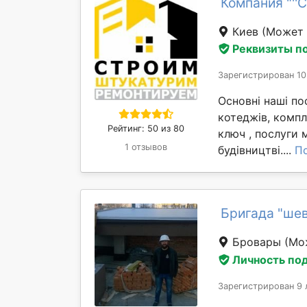
Компания "''
Киев
(Может 
Реквизиты п
Зарегистрирован 10
Основні наші по
котеджів, компл
Рейтинг: 50 из 80
ключ , послуги 
1 отзывов
будівництві....
П
Бригада "ше
Бровары
(Мо
Личность по
Зарегистрирован 9 