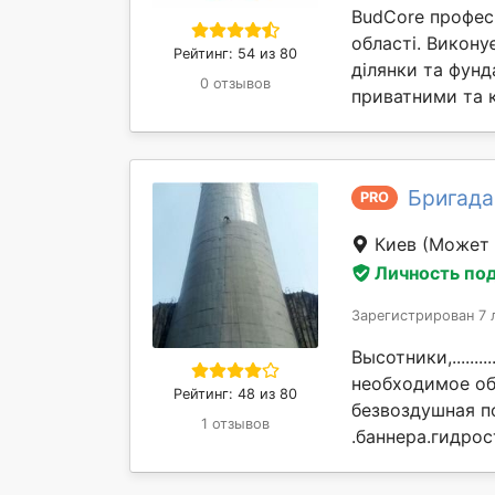
BudCore профес
області. Викону
Рейтинг: 54 из 80
ділянки та фунд
0 отзывов
приватними та 
Бригада
PRO
Киев
(Может 
Личность по
Зарегистрирован 7 
Высотники,............
необходимое об
Рейтинг: 48 из 80
безвоздушная п
1 отзывов
.баннера.гидрос