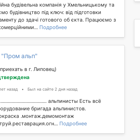
ійна будівельна компанія у Хмельницькому та
ємо будівництво під ключ: від підготовки
аменту до здачі готового об єкта. Працюємо з
комерційними...
Подробнее
 "Пром альп"
приехать в г. Липовец)
дтверждена
лет назад
•
Был на сайте 2 дня назад
................................... альпинисты Есть всё
орудование бригада альпинистов.
окраска .монтаж.демомонтаж
труй.реставрация.огн...
Подробнее