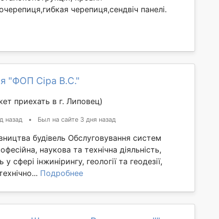
черепиця,гибкая черепиця,сендвіч панелі.
я "ФОП Сіра В.С."
ет приехать в г. Липовец)
д назад
•
Был на сайте 3 дня назад
івництва будівель Обслуговування систем
офесійна, наукова та технічна діяльність,
сть у сфері інжинірингу, геології та геодезії,
технічно...
Подробнее