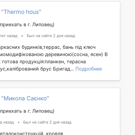
 "Thermo hous"
приехать в г. Липовец)
лет назад
•
Был на сайте 2 дня назад
ркасних будинків,террас, бань під ключ
момодифікованою деревиною(сосна, ясен) В
 готова продукція:планкен, терасна
с,калібрований брус Бригад...
Подробнее
 "Микола Саєнко"
приехать в г. Липовец)
д назад
•
Был на сайте 2 дня назад
еталоконструкцій, кровля