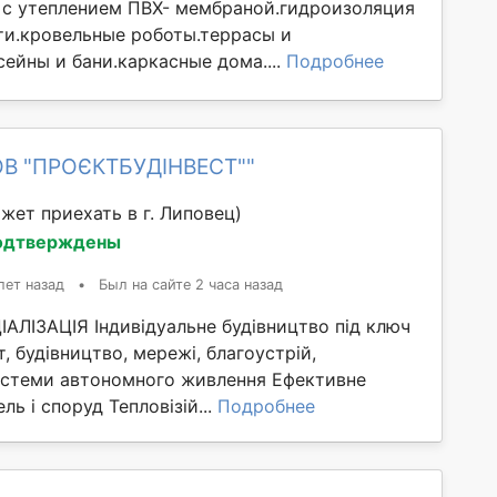
с утеплением ПВХ- мембраной.гидроизоляция
и.кровельные роботы.террасы и
ейны и бани.каркасные дома....
Подробнее
ОВ "ПРОЄКТБУДІНВЕСТ""
жет приехать в г. Липовец)
одтверждены
лет назад
•
Был на сайте 2 часа назад
ЛІЗАЦІЯ Індивідуальне будівництво під ключ
т, будівництво, мережі, благоустрій,
стеми автономного живлення Ефективне
ль і споруд Тепловізій...
Подробнее