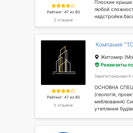
Плоские крыши 
любой сложност
Рейтинг: 47 из 80
надстройки.басс
2 отзывов
Компания "Т
Житомир
(Мо
Реквизиты п
Зарегистрирован 6 
ОСНОВНА СПЕЦІА
(геологія, проек
Рейтинг: 47 из 80
меблювання) Си
0 отзывов
утеплення будіве