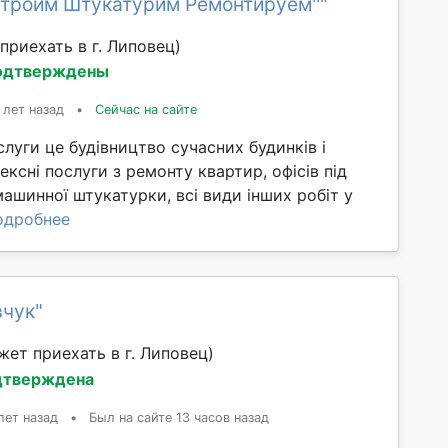
Строим Штукатурим Ремонтируем''"
приехать в г. Липовец)
одтверждены
 лет назад
•
Сейчас на сайте
слуги це будівництво сучасних будинків і
ексні послуги з ремонту квартир, офісів під
машинної штукатурки, всі види інших робіт у
одробнее
вчук"
жет приехать в г. Липовец)
дтверждена
лет назад
•
Был на сайте 13 часов назад