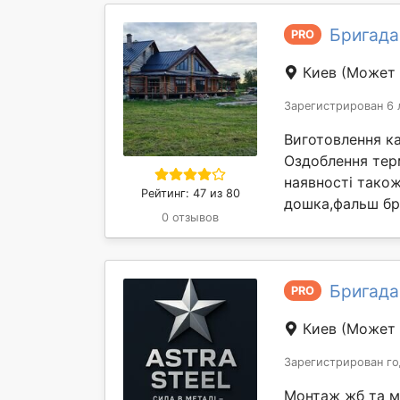
Бригада
PRO
Киев
(Может 
Зарегистрирован 6 
Виготовлення ка
Оздоблення тер
наявності також
Рейтинг: 47 из 80
дошка,фальш бру
0 отзывов
Бригада
PRO
Киев
(Может 
Зарегистрирован го
Монтаж жб та м