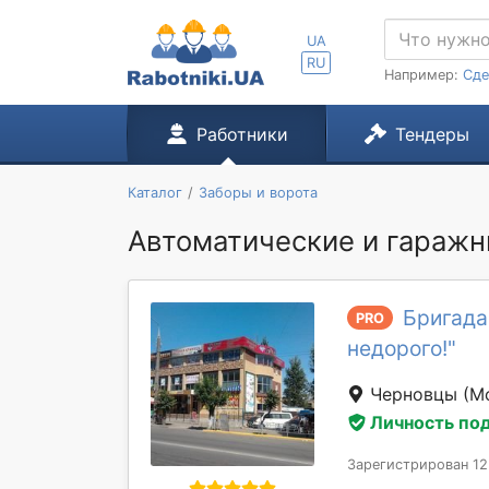
UA
RU
Например:
Сде
Работники
Тендеры
Каталог
Заборы и ворота
Автоматические и гаражны
Бригада 
PRO
недорого!"
Черновцы
(М
Личность по
Зарегистрирован 12