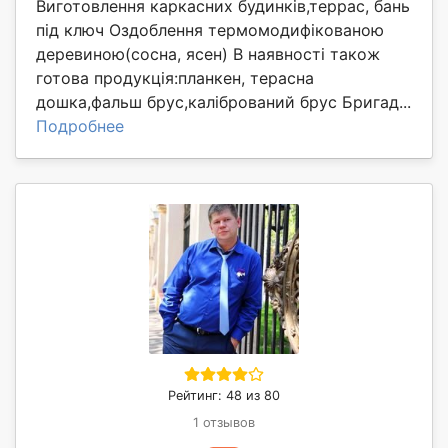
Виготовлення каркасних будинків,террас, бань
під ключ Оздоблення термомодифікованою
деревиною(сосна, ясен) В наявності також
готова продукція:планкен, терасна
дошка,фальш брус,калібрований брус Бригад...
Подробнее
Рейтинг: 48 из 80
1 отзывов