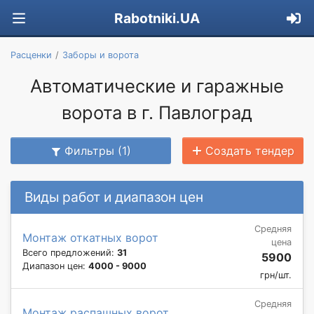
Rabotniki.UA
Расценки
Заборы и ворота
Автоматические и гаражные
ворота в г. Павлоград
Фильтры (1)
Создать тендер
Виды работ и диапазон цен
Средняя
Монтаж откатных ворот
цена
Всего предложений:
31
5900
Диапазон цен:
4000 - 9000
грн/шт.
Средняя
Монтаж распашных ворот