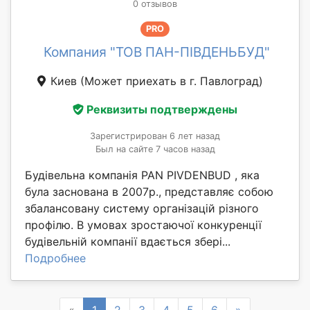
0 отзывов
PRO
Компания "ТОВ ПАН-ПІВДЕНЬБУД"
Киев
(Может приехать в г. Павлоград)
Реквизиты подтверждены
Зарегистрирован 6 лет назад
Был на сайте 7 часов назад
Будівельна компанія PAN PIVDENBUD , яка
була заснована в 2007р., представляє собою
збалансовану систему організацій різного
профілю. В умовах зростаючої конкуренції
будівельній компанії вдається збері...
Подробнее
Previous
Next
«
1
2
3
4
5
6
»