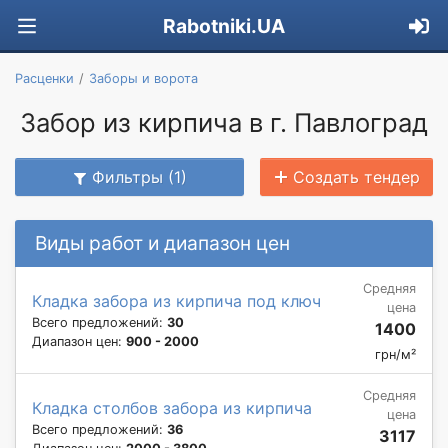
Rabotniki.UA
Расценки
Заборы и ворота
Забор из кирпича в г. Павлоград
Фильтры (1)
Создать тендер
Виды работ и диапазон цен
Средняя
Кладка забора из кирпича под ключ
цена
Всего предложений:
30
1400
Диапазон цен:
900 - 2000
грн/м²
Средняя
Кладка столбов забора из кирпича
цена
Всего предложений:
36
3117