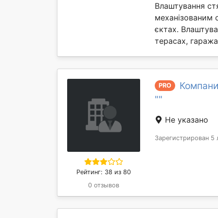
Влаштування ст
механізованим 
єктах. Влаштув
терасах, гаражах 
Компани
PRO
""
Не указано
Зарегистрирован 5 
Рейтинг: 38 из 80
0 отзывов