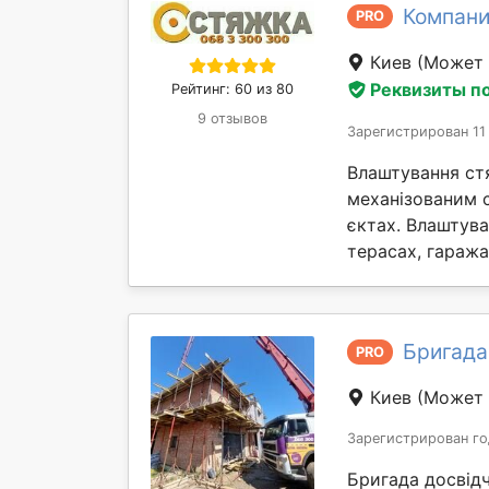
Компан
PRO
Киев
(Может 
Реквизиты п
Рейтинг: 60 из 80
9 отзывов
Зарегистрирован 11
Влаштування ст
механізованим 
єктах. Влаштув
терасах, гаражах 
Бригада
PRO
Киев
(Может 
Зарегистрирован го
Бригада досвідч