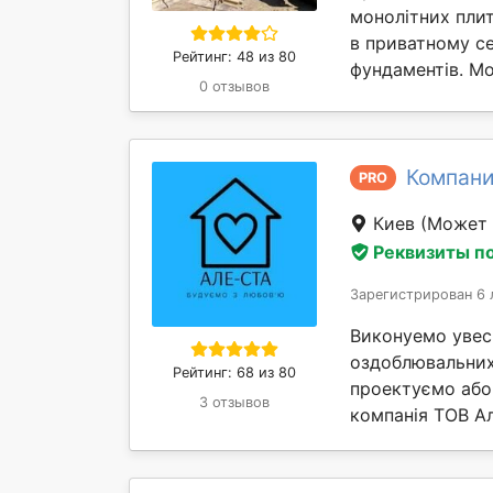
монолітних пли
в приватному с
Рейтинг: 48 из 80
фундаментів. Мо
0 отзывов
Компани
PRO
Киев
(Может 
Реквизиты п
Зарегистрирован 6 
Виконуемо увес
оздоблювальних,
Рейтинг: 68 из 80
проектуємо або
3 отзывов
компанія ТОВ Ал