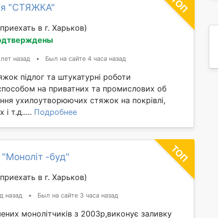
ия "СТЯЖКА"
приехать в г. Харьков)
одтверждены
 лет назад
•
Был на сайте 4 часа назад
яжок підлог та штукатурні роботи
способом на приватних та промислових об
ання ухилоутворюючих стяжок на покрівлі,
і т.д.....
Подробнее
 "Моноліт -буд"
приехать в г. Харьков)
д назад
•
Был на сайте 3 часа назад
ених монолітчиків з 2003р,виконує заливку