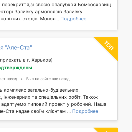
т перекриття,зі своєю опалубкой Бомбосховищ
екторі Заливку армопоясів Заливку
нолітних сходів. Монол...
Подробнее
я "Але-Ста"
приехать в г. Харьков)
одтверждены
лет назад
•
Был на сайте час назад
ь комплекс загально-будівельних,
 інженерних та спеціальних робіт. Також
 адаптуемо типовий проект у робочий. Наша
е-Ста надае своїм клієнтам ...
Подробнее