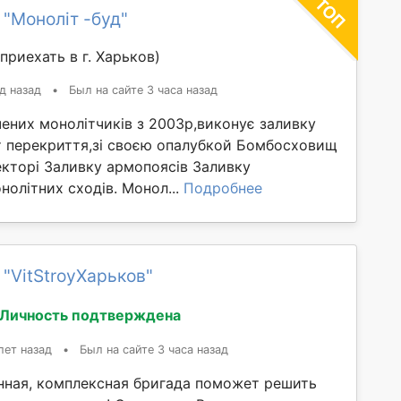
 "Моноліт -буд"
приехать в г. Харьков)
д назад
•
Был на сайте 3 часа назад
ених монолітчиків з 2003р,виконує заливку
т перекриття,зі своєю опалубкой Бомбосховищ
екторі Заливку армопоясів Заливку
нолітних сходів. Монол...
Подробнее
 "VitStroyХарьков"
Личность подтверждена
лет назад
•
Был на сайте 3 часа назад
ная, комплексная бригада поможет решить