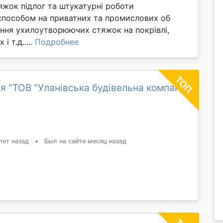
яжок підлог та штукатурні роботи
способом на приватних та промислових об
ання ухилоутворюючих стяжок на покрівлі,
і т.д.....
Подробнее
я "ТОВ "Уланівська будівельна компанія
лет назад
•
Был на сайте месяц назад