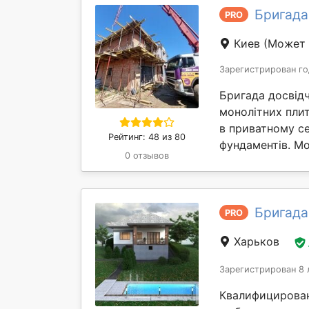
Бригада
PRO
Киев
(Может 
Зарегистрирован го
Бригада досвідч
монолітних пли
в приватному с
Рейтинг: 48 из 80
фундаментів. Мо
0 отзывов
Бригада
PRO
Харьков
Зарегистрирован 8 
Квалифицирован