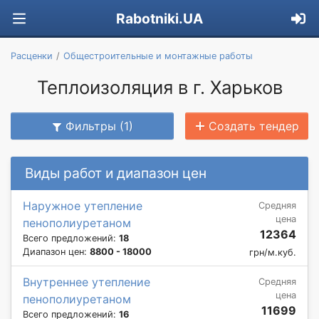
Rabotniki.UA
Расценки
Общестроительные и монтажные работы
Теплоизоляция в г. Харьков
Фильтры (1)
Создать тендер
Виды работ и диапазон цен
Наружное утепление
Средняя
цена
пенополиуретаном
12364
Всего предложений:
18
Диапазон цен:
8800 - 18000
грн/м.куб.
Внутреннее утепление
Средняя
цена
пенополиуретаном
11699
Всего предложений:
16