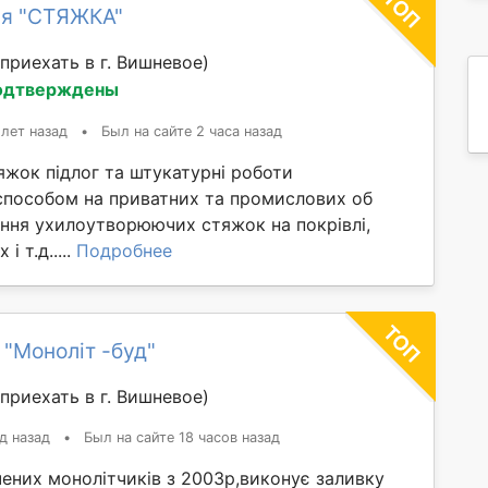
ия "СТЯЖКА"
приехать в г. Вишневое)
одтверждены
 лет назад
•
Был на сайте 2 часа назад
яжок підлог та штукатурні роботи
способом на приватних та промислових об
ання ухилоутворюючих стяжок на покрівлі,
і т.д.....
Подробнее
 "Моноліт -буд"
приехать в г. Вишневое)
д назад
•
Был на сайте 18 часов назад
ених монолітчиків з 2003р,виконує заливку