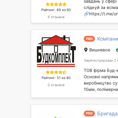
завдань у сфері
слідкуй за всі
Рейтинг: 69 из 80
🔗https://t.me/un
6 отзывов
Компани
PRO
Вишневое
Зарегистрирован 2 
ТОВ фірма Буд-к
Основні напрямк
Рейтинг: 51 из 80
виробництво су
0 отзывов
15мм, полімерни
Бригада
PRO