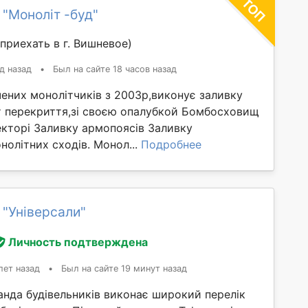
 "Моноліт -буд"
приехать в г. Вишневое)
д назад
•
Был на сайте 18 часов назад
ених монолітчиків з 2003р,виконує заливку
т перекриття,зі своєю опалубкой Бомбосховищ
екторі Заливку армопоясів Заливку
нолітних сходів. Монол...
Подробнее
 "Універсали"
Личность подтверждена
лет назад
•
Был на сайте 19 минут назад
анда будівельників виконає широкий перелік