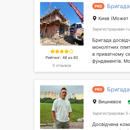
Бригада
PRO
Киев
(Может 
Зарегистрирован го
Бригада досвідч
монолітних пли
в приватному с
Рейтинг: 48 из 80
фундаментів. Мо
0 отзывов
Бригада
PRO
Вишневое
Зарегистрирован 5 
Досвідчена ком