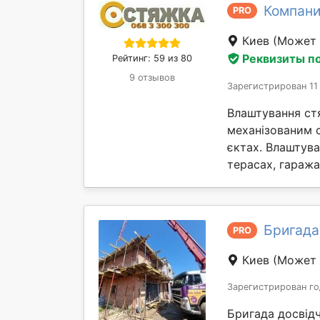
Компан
PRO
Киев
(Может 
Реквизиты п
Рейтинг: 59 из 80
9 отзывов
Зарегистрирован 11
Влаштування ст
механізованим 
єктах. Влаштув
терасах, гаражах 
Бригада
PRO
Киев
(Может 
Зарегистрирован го
Бригада досвідч