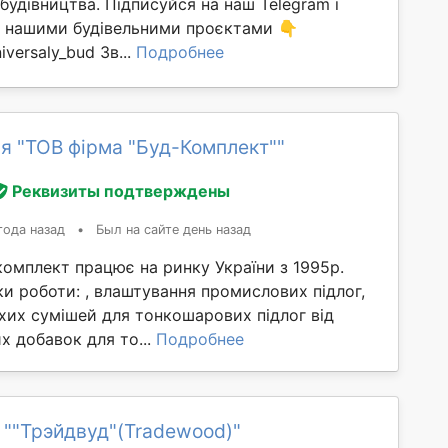
 будівництва. Підписуйся на наш Telegram і
ма нашими будівельними проєктами 👇
iversaly_bud Зв...
Подробнее
я "ТОВ фірма "Буд-Комплект""
Реквизиты подтверждены
года назад
•
Был на сайте день назад
омплект працює на ринку України з 1995р.
и роботи: , влаштування промислових підлог,
хих сумішей для тонкошарових підлог від
х добавок для то...
Подробнее
 ""Трэйдвуд"(Tradewood)"