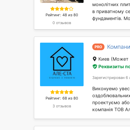
монолітних пли
в приватному с
Рейтинг: 48 из 80
фундаментів. Мо
0 отзывов
Компани
PRO
Киев
(Может 
Реквизиты п
Зарегистрирован 6 
Виконуемо увес
оздоблювальних,
Рейтинг: 68 из 80
проектуємо або
3 отзывов
компанія ТОВ Ал