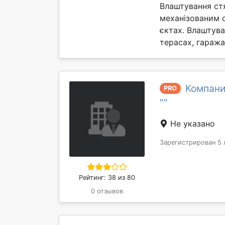
Влаштування ст
механізованим 
єктах. Влаштув
терасах, гаражах 
Компани
PRO
""
Не указано
Зарегистрирован 5 
Рейтинг: 38 из 80
0 отзывов