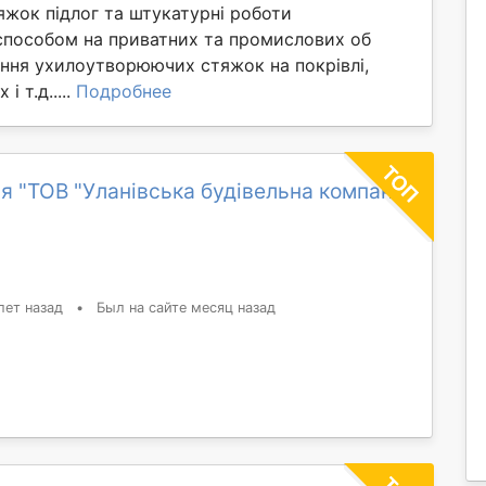
яжок підлог та штукатурні роботи
способом на приватних та промислових об
ання ухилоутворюючих стяжок на покрівлі,
і т.д.....
Подробнее
я "ТОВ "Уланівська будівельна компанія
лет назад
•
Был на сайте месяц назад