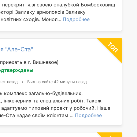
т перекриття,зі своєю опалубкой Бомбосховищ
екторі Заливку армопоясів Заливку
нолітних сходів. Монол...
Подробнее
я "Але-Ста"
приехать в г. Вишневое)
одтверждены
лет назад
•
Был на сайте 42 минуты назад
ь комплекс загально-будівельних,
 інженерних та спеціальних робіт. Також
 адаптуемо типовий проект у робочий. Наша
е-Ста надае своїм клієнтам ...
Подробнее