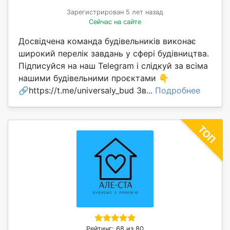
Зарегистрирован 5 лет назад
Сейчас на сайте
Досвідчена команда будівельників виконає
широкий перелік завдань у сфері будівництва.
Підписуйся на наш Telegram і слідкуй за всіма
нашими будівельними проєктами 👇
🔗https://t.me/universaly_bud Зв...
Подробнее
Рейтинг: 68 из 80