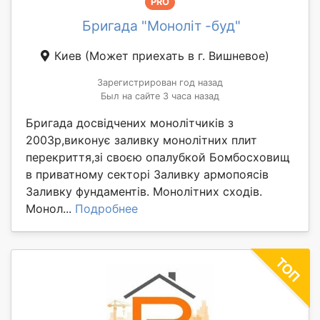
PRO
Бригада "Моноліт -буд"
Киев
(Может приехать в г. Вишневое)
Зарегистрирован год назад
Был на сайте 3 часа назад
Бригада досвідчених монолітчиків з
2003р,виконує заливку монолітних плит
перекриття,зі своєю опалубкой Бомбосховищ
в приватному секторі Заливку армопоясів
Заливку фундаментів. Монолітних сходів.
Монол...
Подробнее