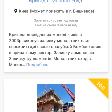
Бригада "Моноліт -буд"
Киев
(Может приехать в г. Вишневое)
Зарегистрирован год назад
Был на сайте 3 часа назад
Бригада досвідчених монолітчиків з
2003р,виконує заливку монолітних плит
перекриття,зі своєю опалубкой Бомбосховищ
в приватному секторі Заливку армопоясів
Заливку фундаментів. Монолітних сходів.
Монол...
Подробнее