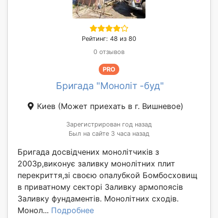
Рейтинг: 48 из 80
0 отзывов
PRO
Бригада "Моноліт -буд"
Киев
(Может приехать в г. Вишневое)
Зарегистрирован год назад
Был на сайте 3 часа назад
Бригада досвідчених монолітчиків з
2003р,виконує заливку монолітних плит
перекриття,зі своєю опалубкой Бомбосховищ
в приватному секторі Заливку армопоясів
Заливку фундаментів. Монолітних сходів.
Монол...
Подробнее