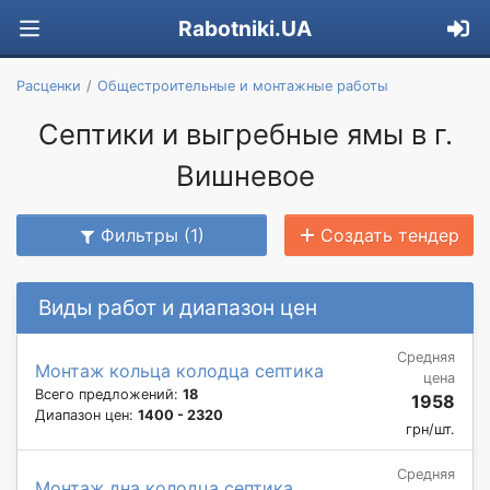
Rabotniki.UA
Расценки
Общестроительные и монтажные работы
Септики и выгребные ямы в г.
Вишневое
Фильтры (1)
Создать тендер
Виды работ и диапазон цен
Средняя
Монтаж кольца колодца септика
цена
Всего предложений:
18
1958
Диапазон цен:
1400 - 2320
грн/шт.
Средняя
Монтаж дна колодца септика