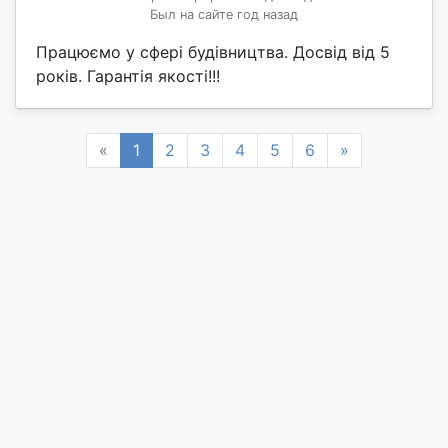
Был на сайте год назад
Працюємо у сфері будівництва. Досвід від 5
років. Гарантія якості!!!
Previous
Next
«
1
2
3
4
5
6
»