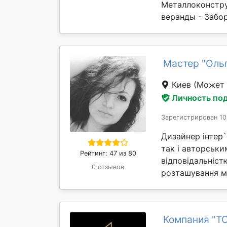
Металлоконстру
веранды - Забор
Мастер "Ольг
Киев
(Может 
Личность по
Зарегистрирован 10
Дизайнер інтер
так і авторськи
Рейтинг: 47 из 80
відповідальністю
0 отзывов
розташування ме
Компания "Т