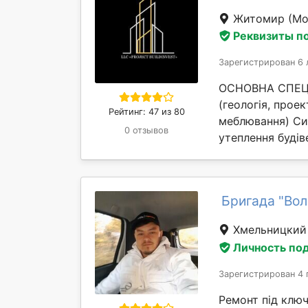
Житомир
(Мо
Реквизиты п
Зарегистрирован 6 
ОСНОВНА СПЕЦІА
(геологія, проек
Рейтинг: 47 из 80
меблювання) Си
0 отзывов
утеплення будіве
Бригада "Во
Хмельницки
Личность по
Зарегистрирован 4 
Ремонт під ключ