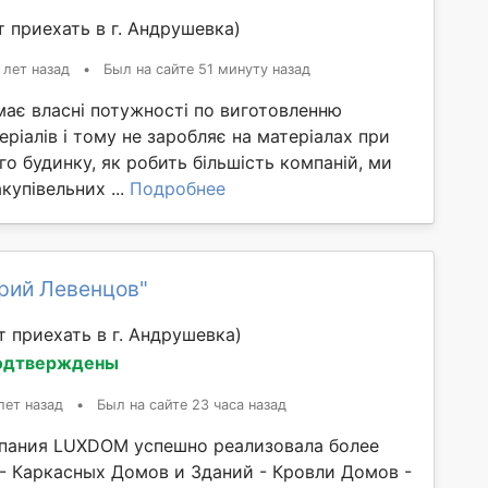
 приехать в г. Андрушевка)
 лет назад
•
Был на сайте 51 минуту назад
має власні потужності по виготовленню
еріалів і тому не заробляє на матеріалах при
го будинку, як робить більшість компаній, ми
купівельних ...
Подробнее
рий Левенцов"
 приехать в г. Андрушевка)
одтверждены
лет назад
•
Был на сайте 23 часа назад
мпания LUXDOM успешно реализовала более
 - Каркасных Домов и Зданий - Кровли Домов -