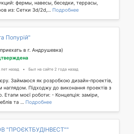
кций: фермы, навесы, беседки, террасы,
ов из: Сетки 3d/2d,...
Подробнее
а Попурій"
приехать в г. Андрушевка)
дтверждена
 лет назад
•
Был на сайте 2 года назад
`єру. Займаюся як розробкою дизайн-проектів,
м наглядом. Підходжу до виконання проектів з
. Етапи моєї роботи: - Концепція: заміри,
блів та ...
Подробнее
ОВ "ПРОЄКТБУДІНВЕСТ""