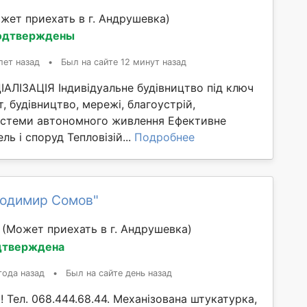
жет приехать в г. Андрушевка)
одтверждены
лет назад
•
Был на сайте 12 минут назад
ЛІЗАЦІЯ Індивідуальне будівництво під ключ
т, будівництво, мережі, благоустрій,
стеми автономного живлення Ефективне
ль і споруд Тепловізій...
Подробнее
лодимир Сомов"
й
(Может приехать в г. Андрушевка)
дтверждена
года назад
•
Был на сайте день назад
! Тел. 068.444.68.44. Механізована штукатурка,