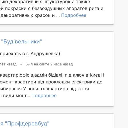
ению декоративных штукотурок а также
й покраски с безвоздушных апоратов рига и
 декоративных красок и ...
Подробнее
 "Будівельники"
приехать в г. Андрушевка)
лет назад
•
Был на сайте 2 часа назад
вартир,офісів,адмін бідівлі, під ключ в Києві і
Ремонт квартири від прокладки електрики до
ибирання У поняття квартира під ключ
і види монт...
Подробнее
я "Профдеревбуд"