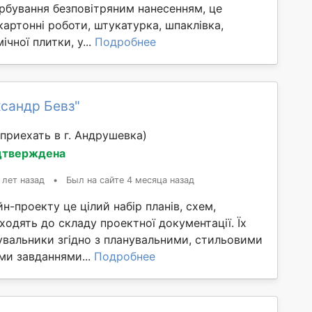
рбування безповітряним нанесенням, це
картонні роботи, штукатурка, шпаклівка,
чної плитки, у...
Подробнее
сандр Бевз"
приехать в г. Андрушевка)
дтверждена
 лет назад
•
Был на сайте 4 месяца назад
н-проекту це цілий набір планів, схем,
ходять до складу проектної документації. Їх
увальники згідно з планувальними, стильовими
ми завданнями...
Подробнее