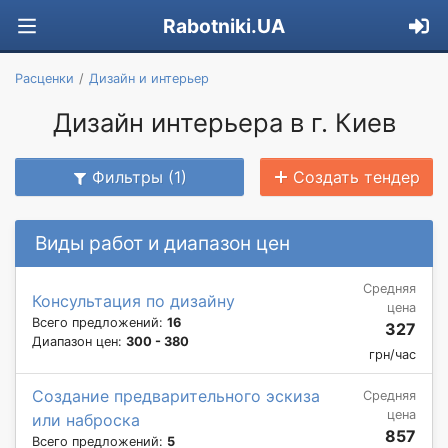
Rabotniki.UA
Расценки
Дизайн и интерьер
Дизайн интерьера в г. Киев
Фильтры (1)
Создать тендер
Виды работ и диапазон цен
Средняя
Консультация по дизайну
цена
Всего предложений:
16
327
Диапазон цен:
300 - 380
грн/час
Создание предварительного эскиза
Средняя
цена
или наброска
857
Всего предложений:
5