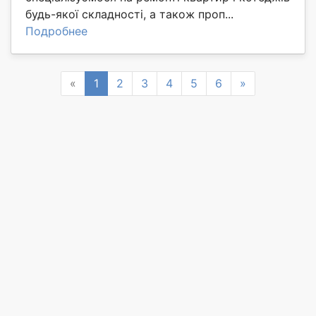
будь-якої складності, а також проп...
Подробнее
Previous
Next
«
1
2
3
4
5
6
»