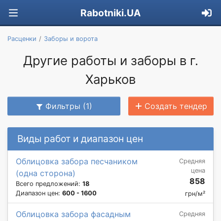
Rabotniki.UA
Расценки
Заборы и ворота
Другие работы и заборы в г.
Харьков
Фильтры (1)
Создать тендер
Виды работ и диапазон цен
Облицовка забора песчаником
Средняя
цена
(одна сторона)
858
Всего предложений:
18
Диапазон цен:
600 - 1600
грн/м²
Облицовка забора фасадным
Средняя