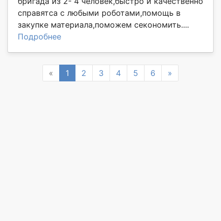
бригада из 2- 4 человек,быстро и качественно
справятса с любыми роботами,помощь в
закупке материала,поможем секономить....
Подробнее
Previous
Next
«
1
2
3
4
5
6
»