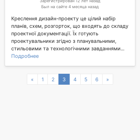
Зарегистрирован 12 лет назад
Был на сайте 4 месяца назад
Креслення дизайн-проекту це цілий набір
планів, схем, розгорток, що входять до складу
проектної документації. Їх готують
проектувальники згідно з планувальними,
стильовими та технологічними завданнями...
Подробнее
Previous
Next
«
1
2
3
4
5
6
»