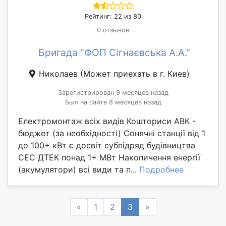
Рейтинг: 22 из 80
0 отзывов
Бригада "ФОП Сігнаєвська А.А."
Николаев
(Может приехать в г. Киев)
Зарегистрирован 9 месяцев назад
Был на сайте 8 месяцев назад
Електромонтаж всіх видів Кошториси АВК -
бюджет (за необхідності) Сонячні станції від 1
до 100+ кВт є досвіт субпідряд будівництва
СЕС ДТЕК понад 1+ МВт Накопичення енергії
(акумулятори) всі види та п...
Подробнее
Previous
Next
«
1
2
3
»