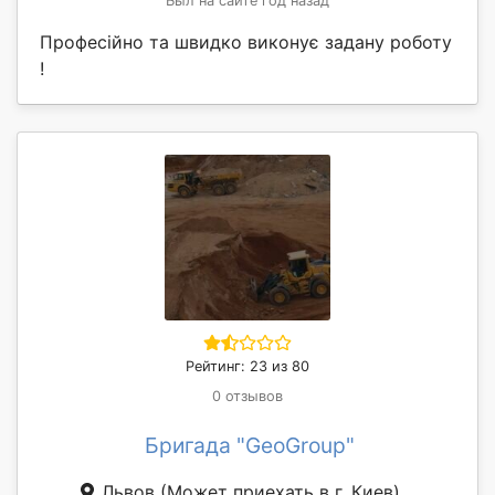
Был на сайте год назад
Професійно та швидко виконує задану роботу
!
Рейтинг: 23 из 80
0 отзывов
Бригада "GeoGroup"
Львов
(Может приехать в г. Киев)