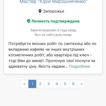
Мастер "Юрій Мирошниченко"
Запорожье
Личность подтверждена
Зарегистрирован 2 года назад
Был на сайте день назад
Потребуєте якісних робіт по сантехніці або по
вкладанню кафелю чи інших внутрішних
косметичних робіт, або квартира під ключ -
тоді Вам до мене)!. Пропоную свої послуги за
адекватну ціну. Якість надани...
Подробнее
Previous
Next
«
1
2
3
4
5
6
»