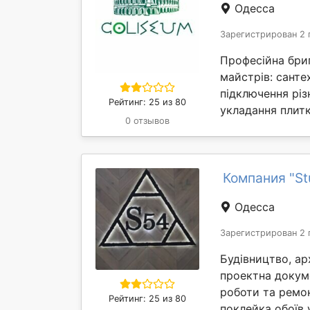
Одесса
Зарегистрирован 2 
Професійна бриг
майстрів: санте
підключення різ
Рейтинг: 25 из 80
укладання плитк
0 отзывов
Компания "St
Одесса
Зарегистрирован 2 
Будівництво, ар
проектна докуме
роботи та ремон
Рейтинг: 25 из 80
поклейка обоїв 