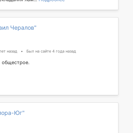
аил Чералов"
лет назад
•
Был на сайте 4 года назад
 общестрое.
пора-Юг"