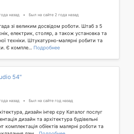
года назад
•
Был на сайте 2 года назад
ада зі великим досвідом роботи. Штаб з 5
хнік, електрик, столяр, а також установка та
ної техніки. Штукатурно-малярні робити та
и. Є компле...
Подробнее
udio 54"
года назад
•
Был на сайте год назад
хітектура, дизайн інтер єру Каталог послуг
нтація дизайн та архітектура будівельні
т комплектація обїектів малярні роботи та
укладання лам...
Подробнее