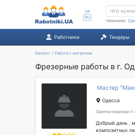
UA
RU
Например:
Сде
Работники
Тендеры
Каталог
Работа с металлом
Фрезерные работы в г. О
Мастер "Мак
Одесса
Зарегистрирован 5 
Добрый день , 
композитных па