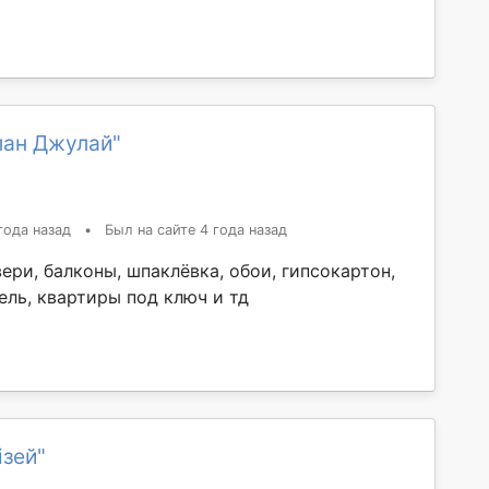
лан Джулай"
года назад
•
Был на сайте 4 года назад
ери, балконы, шпаклёвка, обои, гипсокартон,
ель, квартиры под ключ и тд
ізей"