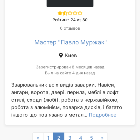
Рейтинг: 24 из 80
0 отзывов
Мастер "Павло Муржак"
Киев
Зарегистрирован 8 месяцев назад
Был на сайте 4 дня назад
Зварювальник всіх видів заварки. Навіси,
ангари, ворота, двері, перила, меблі в лофт
стилі, сходи (любі), робота з нержавійкою,
робота з алюмінієм, поварка дисків, і багато
іншого що пов язано з метал...
Подробнее
Previous
Next
«
1
2
3
4
5
»