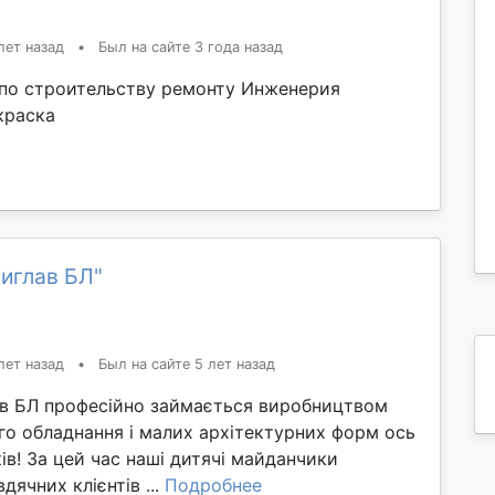
лет назад
•
Был на сайте 3 года назад
 по строительству ремонту Инженерия
краска
иглав БЛ"
лет назад
•
Был на сайте 5 лет назад
ав БЛ професійно займається виробництвом
го обладнання і малих архітектурних форм ось
ів! За цей час наші дитячі майданчики
дячних клієнтів ...
Подробнее