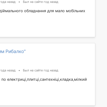
года назад
•
Был на сайте год назад
ідіймального обладнання для мало мобільних
им Рибалко"
года назад
•
Был на сайте год назад
по електриці,плитці,сантехніці,кладка,мілкий