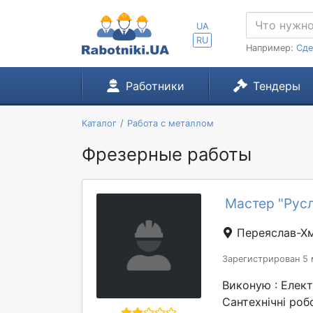
UA
RU
Например:
Сде
Работники
Тендеры
Каталог
Работа с металлом
Фрезерные работы
Мастер "Русл
Переяслав-Х
Зарегистрирован 5 
Виконую : Елек
Сантехнічні роб