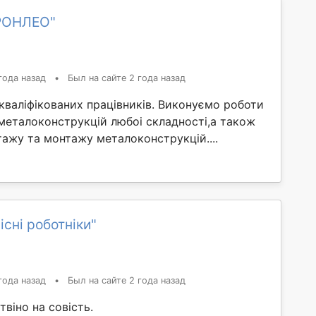
РОНЛЕО"
года назад
•
Был на сайте 2 года назад
кваліфікованих працівників. Виконуємо роботи
металоконструкцій любоі складності,а також
ажу та монтажу металоконструкцій....
існі роботніки"
года назад
•
Был на сайте 2 года назад
віно на совість.