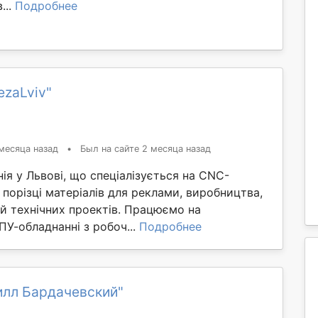
...
Подробнее
ezaLviv"
месяца назад
•
Был на сайте 2 месяца назад
нія у Львові, що спеціалізується на CNC-
 порізці матеріалів для реклами, виробництва,
й технічних проектів. Працюємо на
У-обладнанні з робоч...
Подробнее
илл Бардачевский"