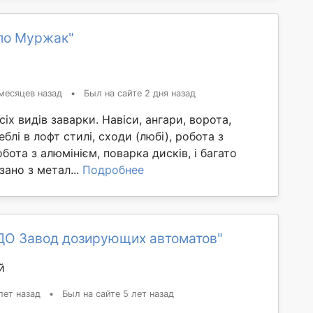
ло Муржак"
месяцев назад
•
Был на сайте 2 дня назад
іх видів заварки. Навіси, ангари, ворота,
еблі в лофт стилі, сходи (любі), робота з
бота з алюмінієм, поварка дисків, і багато
зано з метал...
Подробнее
ДО Завод дозирующих автоматов"
й
лет назад
•
Был на сайте 5 лет назад