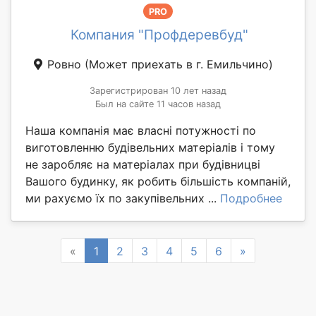
PRO
Компания "Профдеревбуд"
Ровно
(Может приехать в г. Емильчино)
Зарегистрирован 10 лет назад
Был на сайте 11 часов назад
Наша компанія має власні потужності по
виготовленню будівельних матеріалів і тому
не заробляє на матеріалах при будівницві
Вашого будинку, як робить більшість компаній,
ми рахуємо їх по закупівельних ...
Подробнее
Previous
Next
«
1
2
3
4
5
6
»