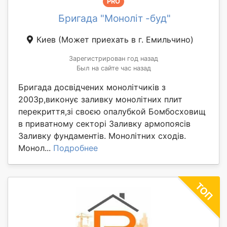
PRO
Бригада "Моноліт -буд"
Киев
(Может приехать в г. Емильчино)
Зарегистрирован год назад
Был на сайте час назад
Бригада досвідчених монолітчиків з
2003р,виконує заливку монолітних плит
перекриття,зі своєю опалубкой Бомбосховищ
в приватному секторі Заливку армопоясів
Заливку фундаментів. Монолітних сходів.
Монол...
Подробнее