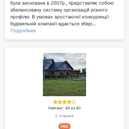
була заснована в 2007р., представляє собою
збалансовану систему організацій різного
профілю. В умовах зростаючої конкуренції
будівельній компанії вдається збері...
Подробнее
Рейтинг: 49 из 80
0 отзывов
PRO