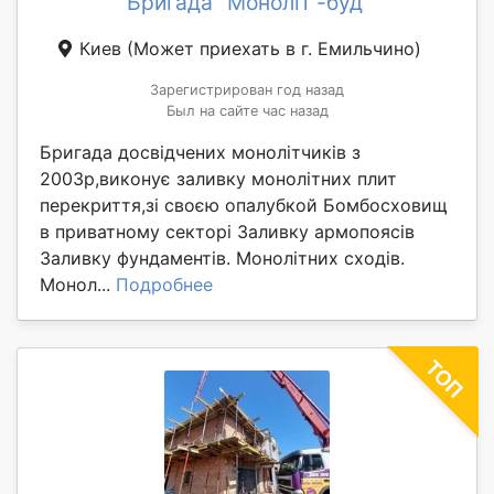
Бригада "Моноліт -буд"
Киев
(Может приехать в г. Емильчино)
Зарегистрирован год назад
Был на сайте час назад
Бригада досвідчених монолітчиків з
2003р,виконує заливку монолітних плит
перекриття,зі своєю опалубкой Бомбосховищ
в приватному секторі Заливку армопоясів
Заливку фундаментів. Монолітних сходів.
Монол...
Подробнее