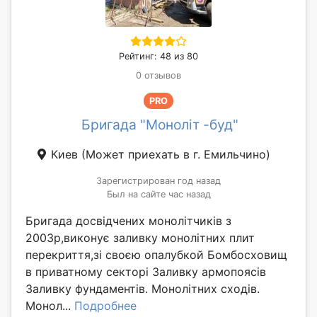
Рейтинг: 48 из 80
0 отзывов
PRO
Бригада "Моноліт -буд"
Киев
(Может приехать в г. Емильчино)
Зарегистрирован год назад
Был на сайте час назад
Бригада досвідчених монолітчиків з
2003р,виконує заливку монолітних плит
перекриття,зі своєю опалубкой Бомбосховищ
в приватному секторі Заливку армопоясів
Заливку фундаментів. Монолітних сходів.
Монол...
Подробнее