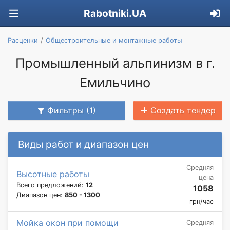
Rabotniki.UA
Расценки
Общестроительные и монтажные работы
Промышленный альпинизм в г.
Емильчино
Фильтры (1)
Создать тендер
Виды работ и диапазон цен
Средняя
Высотные работы
цена
Всего предложений:
12
1058
Диапазон цен:
850 - 1300
грн/час
Мойка окон при помощи
Средняя