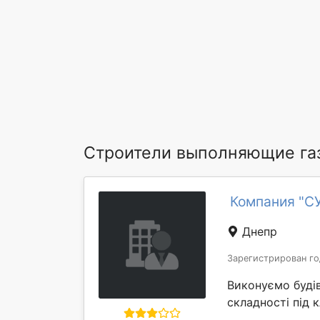
Строители выполняющие га
Компания "С
Днепр
Зарегистрирован го
Виконуємо будів
складності під 