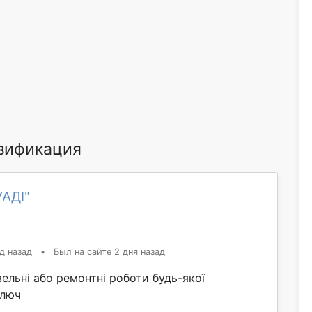
зификация
УАДІ"
д назад
•
Был на сайте 2 дня назад
ельні або ремонтні роботи будь-якої
ключ