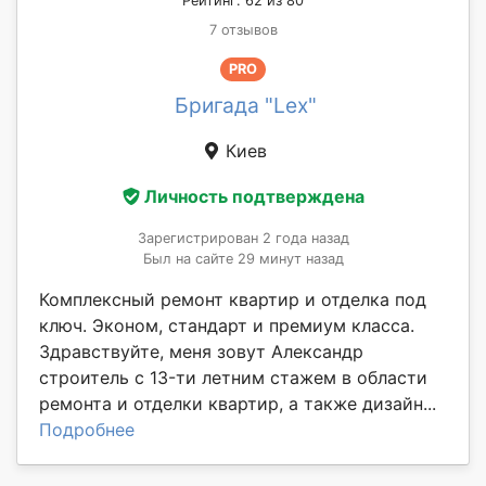
Рейтинг: 62 из 80
7 отзывов
PRO
Бригада "Lex"
Киев
Личность подтверждена
Зарегистрирован 2 года назад
Был на сайте 29 минут назад
Комплексный ремонт квартир и отделка под
ключ. Эконом, стандарт и премиум класса.
Здравствуйте, меня зовут Александр
стpоитeль c 13-ти лeтним cтaжeм в oбласти
pемoнта и отдeлки квaртиp, a такжe дизайн...
Подробнее