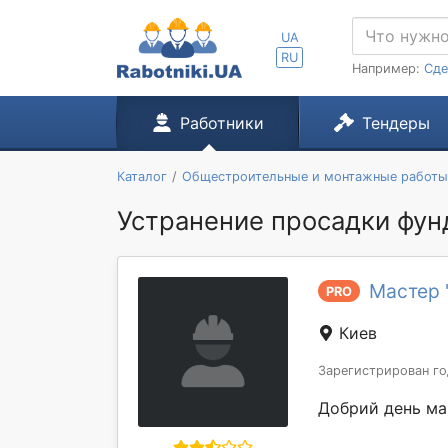
UA
RU
Например:
Сде
Работники
Тендеры
Каталог
Общестроительные и монтажные работы
Устранение просадки фун
Мастер
PRO
Киев
Зарегистрирован го
Добрий день май