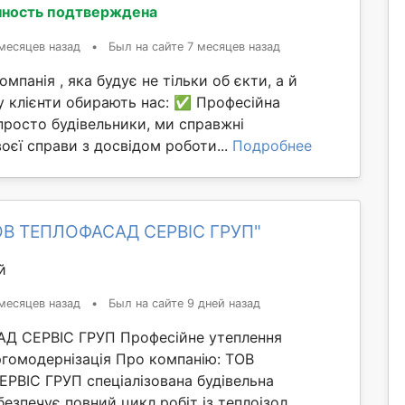
ность подтверждена
месяцев назад
•
Был на сайте 7 месяцев назад
мпанія , яка будує не тільки об єкти, а й
у клієнти обирають нас: ✅ Професійна
просто будівельники, ми справжні
оєї справи з досвідом роботи...
Подробнее
ОВ ТЕПЛОФАСАД СЕРВІС ГРУП"
й
месяцев назад
•
Был на сайте 9 дней назад
Д СЕРВІС ГРУП Професійне утеплення
ргомодернізація Про компанію: ТОВ
ВІС ГРУП спеціалізована будівельна
езпечує повний цикл робіт із теплоізол...