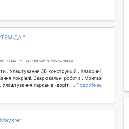
РТЕМІДА ""
лет назад
•
Был на сайте месяц назад
и . Улаштування ЗБ конструкцій . Кладочні
ання покрівлі. Зварювальні роботи . Монтаж
 Улаштування парканів -воріт ....
Подробнее
Mayster"