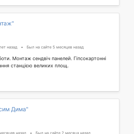
нтаж"
лет назад
•
Был на сайте 5 месяцев назад
оти. Монтаж сендвіч панелей. Гіпсокартонні
ання станцією великих площ.
сим Дима"
месяцев назад
•
Был на сайте 2 месяца назад