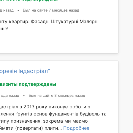
д назад
•
Был на сайте 7 месяцев назад
нту квартир: Фасадні Штукатурні Малярні
нше!
орезін Індастріал"
квизиты подтверждены
года назад
•
Был на сайте 8 месяцев назад
дастріал з 2013 року виконує роботи з
лення ґрунтів основ фундаментів будівель та
 типу призначення, зокрема ми маємо
ймати (повертати) плити...
Подробнее