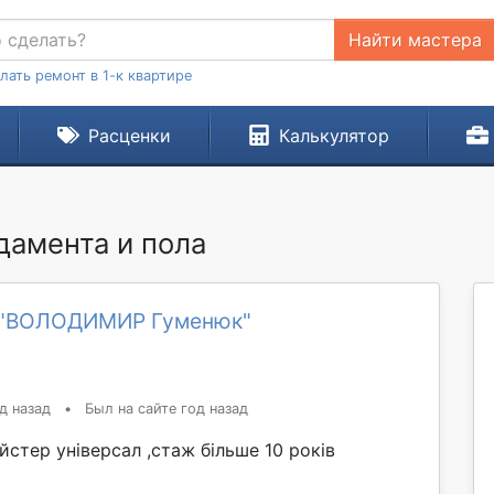
Найти мастера
лать ремонт в 1-к квартире
Расценки
Калькулятор
дамента и пола
 "ВОЛОДИМИР Гуменюк"
д назад
•
Был на сайте год назад
стер універсал ,стаж більше 10 років