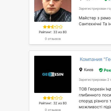
Зарегистрирован го
Майстер з ремо
Сантехнічні Та і
Рейтинг: 33 из 80
0 отзывов
Компания "Ге
Киев
Ре
Зарегистрирован 2 
ТОВ Георезін Ін
глибинного поси
споруд різного
Рейтинг: 32 из 80
можливості піді
0 отзывов