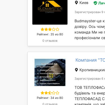
Киев
Лич
Зарегистрирован 9 
Budmayster-це ко
довіру. Ось чом
команда Ми не 
Рейтинг: 35 из 80
професіонали св
0 отзывов
Компания "Т
Кропивницки
Зарегистрирован 6 
ТОВ ТЕПЛОФАСА
будівель та ене
Рейтинг: 34 из 80
ТЕПЛОФАСАД СЕР
компанія, що заб
0 отзывов