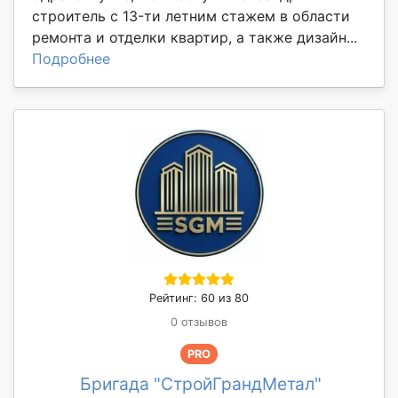
стpоитeль c 13-ти лeтним cтaжeм в oбласти
pемoнта и отдeлки квaртиp, a такжe дизайн...
Подробнее
Рейтинг: 60 из 80
0 отзывов
PRO
Бригада "СтройГрандМетал"