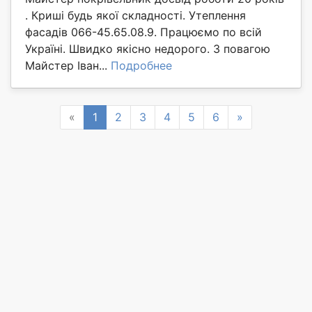
. Криші будь якої складності. Утеплення
фасадів 066-45.65.08.9. Працюємо по всій
Україні. Швидко якісно недорого. З повагою
Майстер Іван...
Подробнее
Previous
Next
«
1
2
3
4
5
6
»