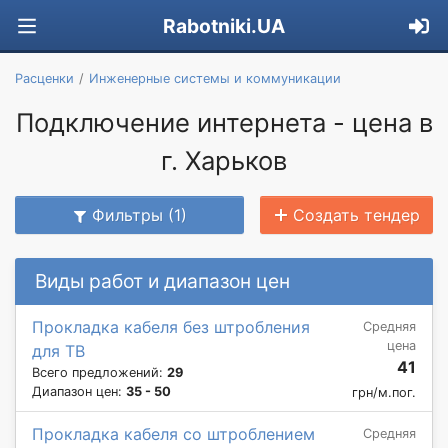
Rabotniki.UA
Расценки
Инженерные системы и коммуникации
Подключение интернета - цена в
г. Харьков
Фильтры (1)
Создать тендер
Виды работ и диапазон цен
Прокладка кабеля без штробления
Средняя
цена
для ТВ
41
Всего предложений:
29
Диапазон цен:
35 - 50
грн/м.пог.
Прокладка кабеля со штроблением
Средняя