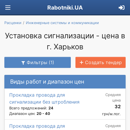
Rabotniki.UA
Расценки
Инженерные системы и коммуникации
Установка сигнализации - цена в
г. Харьков
Фильтры (1)
Создать тендер
Виды работ и диапазон цен
Прокладка провода для
Средняя
цена
сигнализации без штробления
32
Всего предложений:
24
Диапазон цен:
20 - 40
грн/м.пог.
Прокладка провода для
Средняя