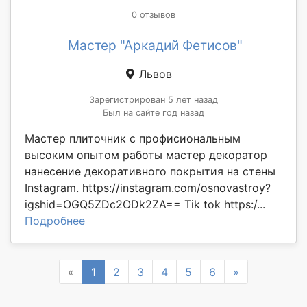
0 отзывов
Мастер "Аркадий Фетисов"
Львов
Зарегистрирован 5 лет назад
Был на сайте год назад
Мастер плиточник с профисиональным
высоким опытом работы мастер декоратор
нанесение декоративного покрытия на стены
Instagram. https://instagram.com/osnovastroy?
igshid=OGQ5ZDc2ODk2ZA== Tik tok https:/...
Подробнее
Previous
Next
«
1
2
3
4
5
6
»