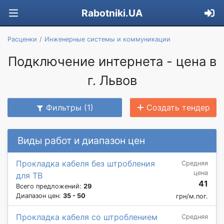
Rabotniki.UA
Расценки
Инженерные системы и коммуникации
Подключение интернета - цена в
г. Львов
Фильтры (1)
Создать тендер
Виды работ и диапазон цен
Прокладка кабеля без штробления
Средняя
цена
для ТВ
41
Всего предложений:
29
Диапазон цен:
35 - 50
грн/м.пог.
Прокладка кабеля со штроблением
Средняя