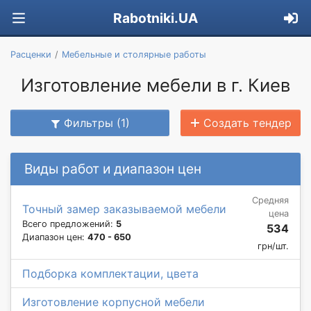
Rabotniki.UA
Расценки
Мебельные и столярные работы
Изготовление мебели в г. Киев
Фильтры (1)
Создать тендер
Виды работ и диапазон цен
Средняя
Точный замер заказываемой мебели
цена
Всего предложений:
5
534
Диапазон цен:
470 - 650
грн/шт.
Подборка комплектации, цвета
Изготовление корпусной мебели