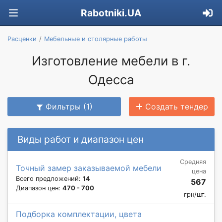
Rabotniki.UA
Расценки
Мебельные и столярные работы
Изготовление мебели в г.
Одесса
Фильтры (1)
Создать тендер
Виды работ и диапазон цен
Средняя
Точный замер заказываемой мебели
цена
Всего предложений:
14
567
Диапазон цен:
470 - 700
грн/шт.
Подборка комплектации, цвета