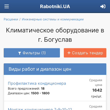
Rabotniki.UA
Расценки
Инженерные системы и коммуникации
Климатическое оборудование в
г. Богуслав
Фильтры (1)
Создать тендер
Виды работ и диапазон цен
Средняя
Профилактика кондиционера
цена
Всего предложений:
18
1642
Диапазон цен:
1500 - 1800
грн/шт.
Средняя
Монтаж кондиционера 7-9-10-12