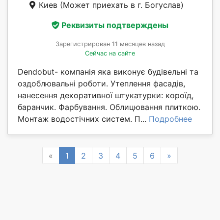
Киев
(Может приехать в г. Богуслав)
Реквизиты подтверждены
Зарегистрирован 11 месяцев назад
Сейчас на сайте
Dendobut- компанія яка виконує будівельні та
оздоблювальні роботи. Утеплення фасадів,
нанесення декоративної штукатурки: короїд,
баранчик. Фарбування. Облицювання плиткою.
Монтаж водостічних систем. П...
Подробнее
Previous
Next
«
1
2
3
4
5
6
»